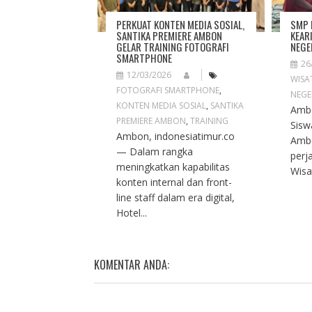
I
O
PERKUAT KONTEN MEDIA SOSIAL,
SMP 
N
SANTIKA PREMIERE AMBON
KEAR
GELAR TRAINING FOTOGRAFI
NEGE
SMARTPHONE
26
12/03/2026
WISA
FOTOGRAFI SMARTPHONE
,
NEGE
KONTEN MEDIA SOSIAL
,
SANTIKA
Ambo
PREMIERE AMBON
,
TRAINING
Sisw
Ambon, indonesiatimur.co
Amb
— Dalam rangka
perj
meningkatkan kapabilitas
Wisa
konten internal dan front-
line staff dalam era digital,
Hotel...
KOMENTAR ANDA: