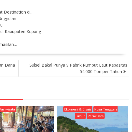
t Destination di…
 Unggulan
ku
 di Kabupaten Kupang
rhasilan…
an Dana
Sulsel Bakal Punya 9 Pabrik Rumput Laut Kapasitas
54.000 Ton per Tahun
Pariwisata
Ekonomi & Bisnis
Nusa Tenggara
Timur
Pariwisata