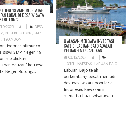
NEGERI 19 AMBON JELAJAHI
IFAN LOKAL DI DESA WISATA
RI RUTONG
/10/2025
DESA
TA
,
NEGERI RUTONG
,
SMP
RI 19 AMBON
8 ALASAN MENGAPA INVESTASI
KAFE DI LABUAN BAJO ADALAH
n, indonesiatimur.co –
PELUANG MENJANJIKAN
a-siswi SMP Negeri 19
02/12/2024
on melakukan
HOTEL
,
INVESTASI
,
LABUAN BAJO
alanan edukatif ke Desa
Labuan Bajo telah
ta Negeri Rutong,...
berkembang pesat menjadi
destinasi wisata populer di
Indonesia. Kawasan ini
menarik ribuan wisatawan...