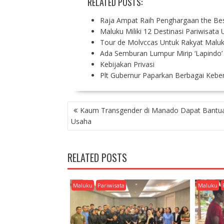
RELATED POSTS:
Raja Ampat Raih Penghargaan the Bes
Maluku Miliki 12 Destinasi Pariwisata
Tour de Molvccas Untuk Rakyat Malu
Ada Semburan Lumpur Mirip ‘Lapindo’
Kebijakan Privasi
Plt Gubernur Paparkan Berbagai Kebe
P
Kaum Transgender di Manado Dapat Bantu
O
Usaha
S
T
N
RELATED POSTS
A
V
I
Maluku
Pariwisata
Maluku
G
A
T