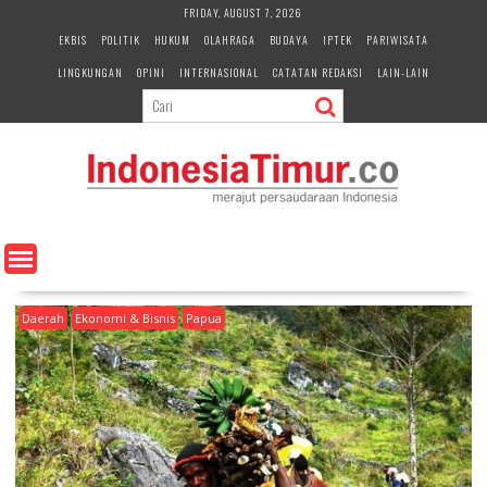
S
FRIDAY, AUGUST 7, 2026
k
EKBIS
POLITIK
HUKUM
OLAHRAGA
BUDAYA
IPTEK
PARIWISATA
i
LINGKUNGAN
OPINI
INTERNASIONAL
CATATAN REDAKSI
LAIN-LAIN
p
t
o
c
o
n
t
e
n
t
Daerah
Ekonomi & Bisnis
Papua