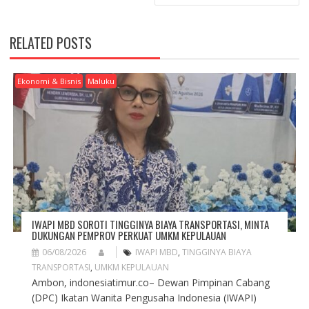
N
A
V
RELATED POSTS
I
G
A
Ekonomi & Bisnis
Maluku
T
I
O
N
IWAPI MBD SOROTI TINGGINYA BIAYA TRANSPORTASI, MINTA
DUKUNGAN PEMPROV PERKUAT UMKM KEPULAUAN
06/08/2026
IWAPI MBD
,
TINGGINYA BIAYA
TRANSPORTASI
,
UMKM KEPULAUAN
Ambon, indonesiatimur.co– Dewan Pimpinan Cabang
(DPC) Ikatan Wanita Pengusaha Indonesia (IWAPI)