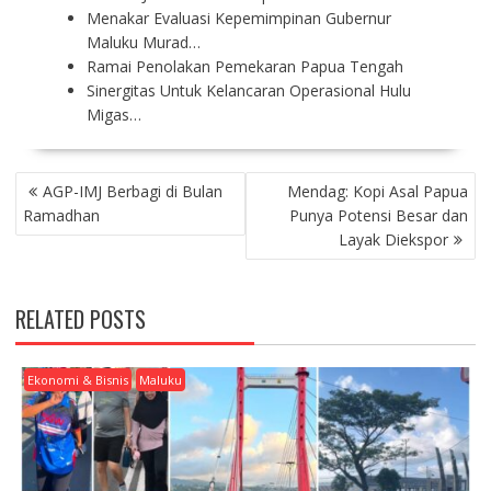
Menakar Evaluasi Kepemimpinan Gubernur
Maluku Murad…
Ramai Penolakan Pemekaran Papua Tengah
Sinergitas Untuk Kelancaran Operasional Hulu
Migas…
P
AGP-IMJ Berbagi di Bulan
Mendag: Kopi Asal Papua
O
Ramadhan
Punya Potensi Besar dan
S
Layak Diekspor
T
N
A
RELATED POSTS
V
I
G
Ekonomi & Bisnis
Maluku
A
T
I
O