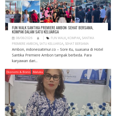
N
FUN WALK SANTIKA PREMIERE AMBON: SEHAT BERSAMA,
KOMPAK DALAM SATU KELUARGA
08/08/2026
FUN WALK
,
KOMPAK
,
SANTIKA
PREMIERE AMBON
,
SATU KELUARGA
,
SEHAT BERSAMA
Ambon, indonesiatimur.co – Sore itu, suasana di Hotel
Santika Premiere Ambon tampak berbeda. Para
karyawan dari...
Ekonomi & Bisnis
Maluku