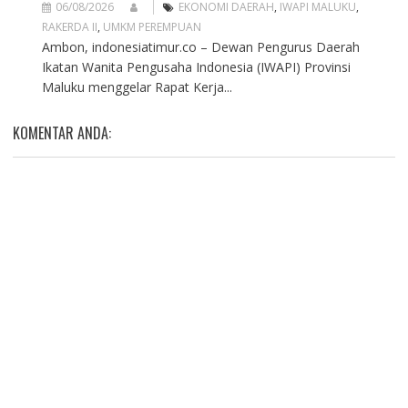
06/08/2026
EKONOMI DAERAH
,
IWAPI MALUKU
,
RAKERDA II
,
UMKM PEREMPUAN
Ambon, indonesiatimur.co – Dewan Pengurus Daerah
Ikatan Wanita Pengusaha Indonesia (IWAPI) Provinsi
Maluku menggelar Rapat Kerja...
KOMENTAR ANDA: