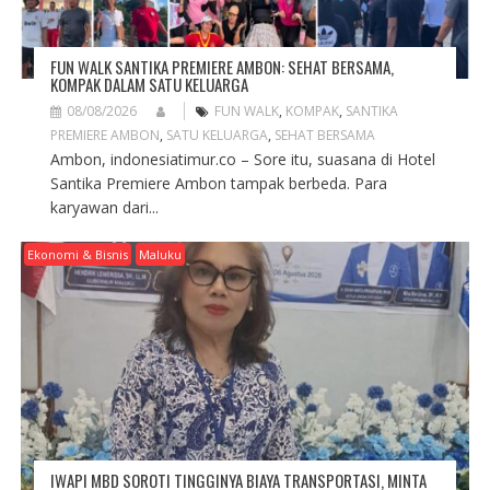
FUN WALK SANTIKA PREMIERE AMBON: SEHAT BERSAMA,
KOMPAK DALAM SATU KELUARGA
08/08/2026
FUN WALK
,
KOMPAK
,
SANTIKA
PREMIERE AMBON
,
SATU KELUARGA
,
SEHAT BERSAMA
Ambon, indonesiatimur.co – Sore itu, suasana di Hotel
Santika Premiere Ambon tampak berbeda. Para
karyawan dari...
Ekonomi & Bisnis
Maluku
IWAPI MBD SOROTI TINGGINYA BIAYA TRANSPORTASI, MINTA