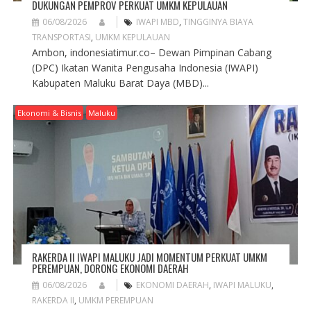
DUKUNGAN PEMPROV PERKUAT UMKM KEPULAUAN
06/08/2026
IWAPI MBD
,
TINGGINYA BIAYA
TRANSPORTASI
,
UMKM KEPULAUAN
Ambon, indonesiatimur.co– Dewan Pimpinan Cabang
(DPC) Ikatan Wanita Pengusaha Indonesia (IWAPI)
Kabupaten Maluku Barat Daya (MBD)...
Ekonomi & Bisnis
Maluku
RAKERDA II IWAPI MALUKU JADI MOMENTUM PERKUAT UMKM
PEREMPUAN, DORONG EKONOMI DAERAH
06/08/2026
EKONOMI DAERAH
,
IWAPI MALUKU
,
RAKERDA II
,
UMKM PEREMPUAN