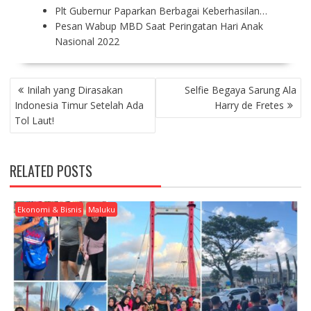
Plt Gubernur Paparkan Berbagai Keberhasilan…
Pesan Wabup MBD Saat Peringatan Hari Anak
Nasional 2022
P
Inilah yang Dirasakan
Selfie Begaya Sarung Ala
O
Indonesia Timur Setelah Ada
Harry de Fretes
S
Tol Laut!
T
N
A
RELATED POSTS
V
I
G
Ekonomi & Bisnis
Maluku
A
T
I
O
N