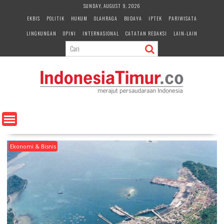
S
SUNDAY, AUGUST 9, 2026
k
EKBIS
POLITIK
HUKUM
OLAHRAGA
BUDAYA
IPTEK
PARIWISATA
i
LINGKUNGAN
OPINI
INTERNASIONAL
CATATAN REDAKSI
LAIN-LAIN
p
t
o
c
o
n
t
e
n
t
Ekonomi & Bisnis