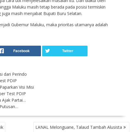
pa cara utk menyelesaikan masalah itu. Dan diakui oleh
ingga Maluku masih tetap berada pada posisi termiskin
 juga masih menjabat Bupati Buru Selatan.
menjadi Gubernur Maluku, maka prioritas utamanya adalah
i dari Perindo
test PDIP
 Paparkan Visi Misi
oper Test PDIP
u Ajak Partai…
 Putusan…
ik
LANAL Melonguane, Talaud Tambah Alusista