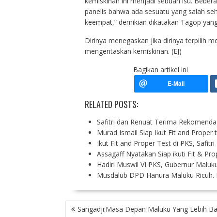
kemiskinan ini menjadi sebuah isu. Bebera
panelis bahwa ada sesuatu yang salah seh
keempat,” demikian dikatakan Tagop yang
Dirinya menegaskan jika dirinya terpilih 
mengentaskan kemiskinan. (EJ)
Bagikan artikel ini
RELATED POSTS:
Safitri dan Renuat Terima Rekomendas
Murad Ismail Siap Ikut Fit and Proper 
Ikut Fit and Proper Test di PKS, Safitri
Assagaff Nyatakan Siap ikuti Fit & Pr
Hadiri Muswil VI PKS, Gubernur Maluk
Musdalub DPD Hanura Maluku Ricuh.
P
Sangadji:Masa Depan Maluku Yang Lebih Ba
O