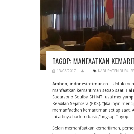
TAGOP: MANFAATKAN KEMARIT
13/08/2017
KABUPATEN BURU S
Ambon, indonesiatimur.co
– Untuk menc
manfaatkan kemaritiman setiap saat. Hal 
Sudarsono Soulisa SH MT, usai menyampaika
Keadilan Sejahtera (PKS). “Jika ingin men
memanfaatkan kemaritiman setiap saat. Ap
Ini artinya back to basic,”ungkap Tagop.
Selain memanfaatkan kemaritiman, pemer