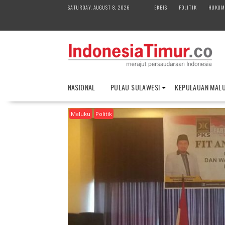
S
SATURDAY, AUGUST 8, 2026
EKBIS
POLITIK
HUKUM
k
i
p
t
o
c
o
NASIONAL
PULAU SULAWESI
KEPULAUAN MAL
n
t
Maluku
Politik
e
n
t