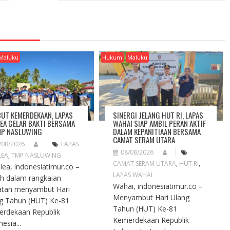
Maluku
Hukum
Maluku
UT KEMERDEKAAN, LAPAS
SINERGI JELANG HUT RI, LAPAS
EA GELAR BAKTI BERSAMA
WAHAI SIAP AMBIL PERAN AKTIF
MP NASLUWING
DALAM KEPANITIAAN BERSAMA
CAMAT SERAM UTARA
/08/2026
LAPAS
08/08/2026
LEA
,
TMP NASLUWING
CAMAT SERAM UTARA
,
HUT RI
,
ea, indonesiatimur.co –
LAPAS WAHAI
h dalam rangkaian
Wahai, indonesiatimur.co –
atan menyambut Hari
Menyambut Hari Ulang
g Tahun (HUT) Ke-81
Tahun (HUT) Ke-81
rdekaan Republik
Kemerdekaan Republik
esia...