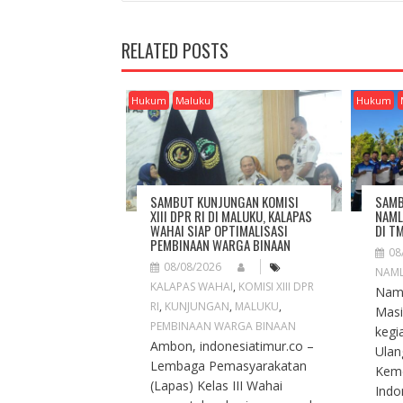
S
T
RELATED POSTS
N
A
V
Hukum
Maluku
Hukum
I
G
A
T
I
SAMBUT KUNJUNGAN KOMISI
SAMB
O
XIII DPR RI DI MALUKU, KALAPAS
NAML
WAHAI SIAP OPTIMALISASI
DI T
N
PEMBINAAN WARGA BINAAN
08
08/08/2026
NAM
KALAPAS WAHAI
,
KOMISI XIII DPR
Naml
RI
,
KUNJUNGAN
,
MALUKU
,
Masi
PEMBINAAN WARGA BINAAN
kegi
Ambon, indonesiatimur.co –
Ulan
Lembaga Pemasyarakatan
Keme
(Lapas) Kelas III Wahai
Indon