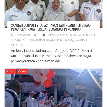
SAADIAH ULUPUTTY: LAPAS HARUS JADI RUANG PEMBINAAN,
PEKAN OLAHRAGA PERKUAT SEMANGAT PENGABDIAN
07/08/2026
LAPAS
,
PEKAN OLAHRAGA
,
PERKUAT
SEMANGAT PENGABDIAN
,
RUANG PEMBINAAN
,
SAADIAH
ULUPUTTY
Ambon, indonesiatimur.co – Anggota DPR RI Komisi
XIII, Saadiah Uluputty, menegaskan bahwa lembaga
pemasyarakatan harus menjadi...
Hukum
Maluku