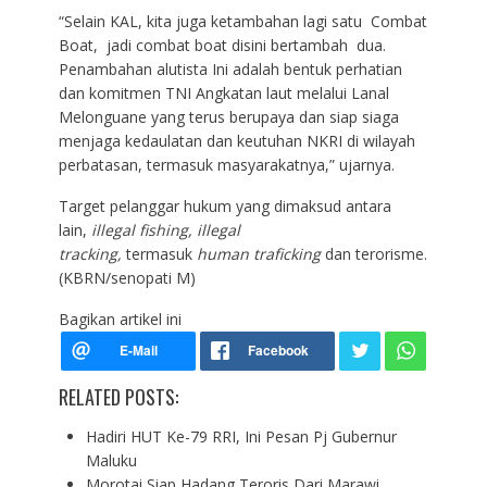
“Selain KAL, kita juga ketambahan lagi satu Combat
Boat, jadi combat boat disini bertambah dua.
Penambahan alutista Ini adalah bentuk perhatian
dan komitmen TNI Angkatan laut melalui Lanal
Melonguane yang terus berupaya dan siap siaga
menjaga kedaulatan dan keutuhan NKRI di wilayah
perbatasan, termasuk masyarakatnya,” ujarnya.
Target pelanggar hukum yang dimaksud antara
lain,
illegal fishing, illegal
tracking,
termasuk
human traficking
dan terorisme.
(KBRN/senopati M)
Bagikan artikel ini
RELATED POSTS:
Hadiri HUT Ke-79 RRI, Ini Pesan Pj Gubernur
Maluku
Morotai Siap Hadang Teroris Dari Marawi