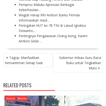
Pemprov Maluku Apresiasi Berbagai
Keberhasilan…
Wagub Harap RRI Ambon Bantu Pemda
Informasikan Hasil…
Peringatan HUT ke-78 TNI di Lanud Ignatius
Dewanto,…
Pentingnya Pengawasan Orang Asing, Kanim
Ambon Gelar…
P
Tagop: Manfaatkan
Gubernur Imbau Guru Baca
O
Kemaritiman Setiap Saat
Buku untuk Tingkatkan
S
Mutu
T
N
A
RELATED POSTS
V
I
G
Hukum
Maluku
A