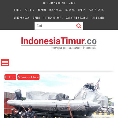
S
SATURDAY, AUGUST 8, 2026
k
EKBIS
POLITIK
HUKUM
OLAHRAGA
BUDAYA
IPTEK
PARIWISATA
i
LINGKUNGAN
OPINI
INTERNASIONAL
CATATAN REDAKSI
LAIN-LAIN
p
t
o
c
o
n
t
e
n
t
Hukum
Sulawesi Utara