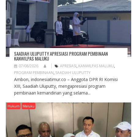
T
I
O
N
SAADIAH ULUPUTTY APRESIASI PROGRAM PEMBINAAN
KANWILPAS MALUKU
07/08/2026
APRESIASI
,
KANWILPAS MALUKU
,
PROGRAM PEMBINAAN
,
SAADIAH ULUPUTTY
Ambon, indonesiatimur.co – Anggota DPR RI Komisi
XIII, Saadiah Uluputty, mengapresiasi program
pembinaan kemandirian yang selama...
Hukum
Maluku