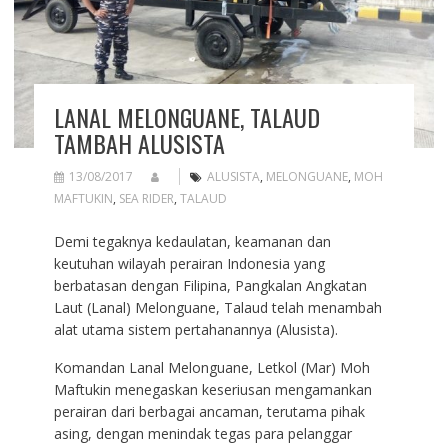
LANAL MELONGUANE, TALAUD
TAMBAH ALUSISTA
13/08/2017
ALUSISTA
,
MELONGUANE
,
MOH
MAFTUKIN
,
SEA RIDER
,
TALAUD
Demi tegaknya kedaulatan, keamanan dan
keutuhan wilayah perairan Indonesia yang
berbatasan dengan Filipina, Pangkalan Angkatan
Laut (Lanal) Melonguane, Talaud telah menambah
alat utama sistem pertahanannya (Alusista).
Komandan Lanal Melonguane, Letkol (Mar) Moh
Maftukin menegaskan keseriusan mengamankan
perairan dari berbagai ancaman, terutama pihak
asing, dengan menindak tegas para pelanggar