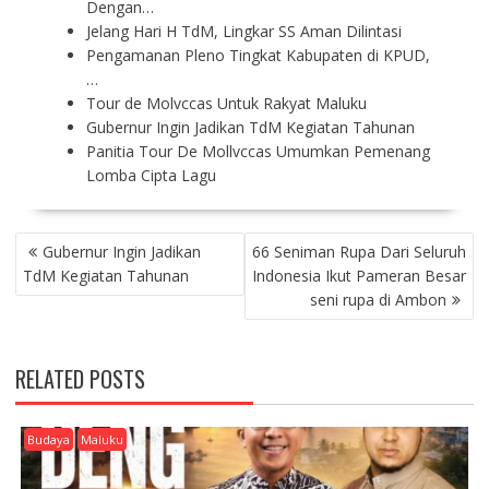
Dengan…
Jelang Hari H TdM, Lingkar SS Aman Dilintasi
Pengamanan Pleno Tingkat Kabupaten di KPUD,
…
Tour de Molvccas Untuk Rakyat Maluku
Gubernur Ingin Jadikan TdM Kegiatan Tahunan
Panitia Tour De Mollvccas Umumkan Pemenang
Lomba Cipta Lagu
P
Gubernur Ingin Jadikan
66 Seniman Rupa Dari Seluruh
O
TdM Kegiatan Tahunan
Indonesia Ikut Pameran Besar
S
seni rupa di Ambon
T
N
A
RELATED POSTS
V
I
G
Budaya
Maluku
A
T