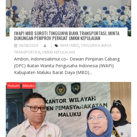
IWAPI MBD SOROTI TINGGINYA BIAYA TRANSPORTASI, MINTA
DUKUNGAN PEMPROV PERKUAT UMKM KEPULAUAN
06/08/2026
IWAPI MBD
,
TINGGINYA BIAYA
TRANSPORTASI
,
UMKM KEPULAUAN
Ambon, indonesiatimur.co– Dewan Pimpinan Cabang
(DPC) Ikatan Wanita Pengusaha Indonesia (IWAPI)
Kabupaten Maluku Barat Daya (MBD)...
Hukum
Maluku