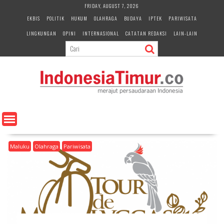
S
FRIDAY, AUGUST 7, 2026
k
EKBIS
POLITIK
HUKUM
OLAHRAGA
BUDAYA
IPTEK
PARIWISATA
i
LINGKUNGAN
OPINI
INTERNASIONAL
CATATAN REDAKSI
LAIN-LAIN
p
t
o
c
o
n
t
e
n
t
Maluku
Olahraga
Pariwisata