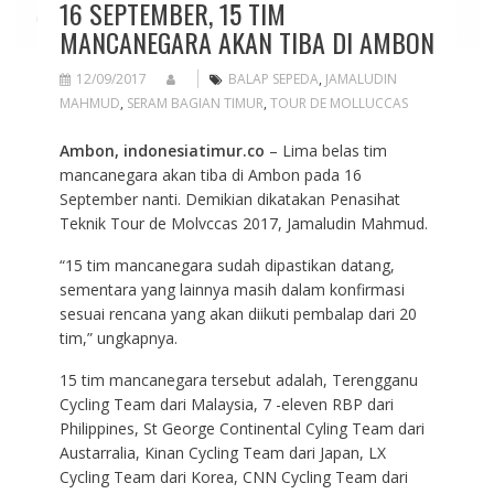
16 SEPTEMBER, 15 TIM
MANCANEGARA AKAN TIBA DI AMBON
12/09/2017
BALAP SEPEDA
,
JAMALUDIN
MAHMUD
,
SERAM BAGIAN TIMUR
,
TOUR DE MOLLUCCAS
Ambon, indonesiatimur.co
– Lima belas tim
mancanegara akan tiba di Ambon pada 16
September nanti. Demikian dikatakan Penasihat
Teknik Tour de Molvccas 2017, Jamaludin Mahmud.
“15 tim mancanegara sudah dipastikan datang,
sementara yang lainnya masih dalam konfirmasi
sesuai rencana yang akan diikuti pembalap dari 20
tim,” ungkapnya.
15 tim mancanegara tersebut adalah, Terengganu
Cycling Team dari Malaysia, 7 -eleven RBP dari
Philippines, St George Continental Cyling Team dari
Austarralia, Kinan Cycling Team dari Japan, LX
Cycling Team dari Korea, CNN Cycling Team dari