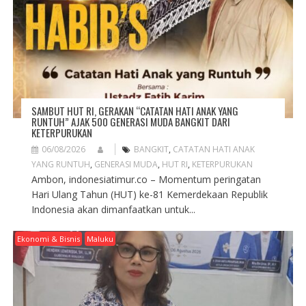
I
O
N
SAMBUT HUT RI, GERAKAN “CATATAN HATI ANAK YANG
RUNTUH” AJAK 500 GENERASI MUDA BANGKIT DARI
KETERPURUKAN
06/08/2026
BANGKIT
,
CATATAN HATI ANAK
YANG RUNTUH
,
GENERASI MUDA
,
HUT RI
,
KETERPURUKAN
Ambon, indonesiatimur.co – Momentum peringatan
Hari Ulang Tahun (HUT) ke-81 Kemerdekaan Republik
Indonesia akan dimanfaatkan untuk...
Ekonomi & Bisnis
Maluku