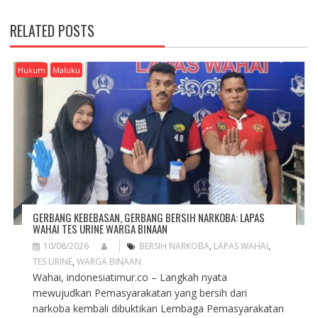
T
N
RELATED POSTS
A
V
I
Hukum
Maluku
G
A
T
I
O
N
GERBANG KEBEBASAN, GERBANG BERSIH NARKOBA: LAPAS
WAHAI TES URINE WARGA BINAAN
10/08/2026
BERSIH NARKOBA
,
LAPAS WAHAI
,
TES URINE
,
WARGA BINAAN
Wahai, indonesiatimur.co – Langkah nyata
mewujudkan Pemasyarakatan yang bersih dari
narkoba kembali dibuktikan Lembaga Pemasyarakatan