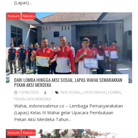
(Lapas)...
Hukum
Maluku
DARI LOMBA HINGGA AKSI SOSIAL, LAPAS WAHAI SEMARAKKAN
PEKAN AKSI MERDEKA
10/08/2026
AKSI SOSIAL
,
LAPAS WAHAI
,
LOMBA
,
PEKAN AKSI MERDEKA
Wahai, indonesiatimur.co – Lembaga Pemasyarakatan
(Lapas) Kelas III Wahai gelar Upacara Pembukaan
Pekan Aksi Merdeka Tahun...
Hukum
Maluku