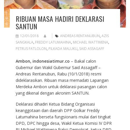
RIBUAN MASA HADIRI DEKLARASI
SANTUN
12/01/2018
ANDREAS RENTANUBUN
,
AZIS
SANGKALA
,
FREDDY LATUMAHINA
,
MICHAEL WATTIMENA
,
PETRUS FATLOLON
,
PILKADA MALUKU
,
SAID ASSAGAFF
Ambon, indonesiatimur.co
– Bakal calon
Gubernur dan Wakil Gubernur Said Assagaff –
Andreas Rentanubun, Rabu (10/1/2018) resmi
dideklarasikan. Ribuan masa memadati Lapangan
Merdeka Ambon untuk deklarasi pasangan calon
yang dikenal dengan akronim SANTUN.
Deklarasi dihadiri Ketua Bidang Organisasi
keanggotaan dan daerah DPP Golkar Freddy
Latumahina berseta fungsionaris mulai dari tingkat
DPD, DPC hingga desa, Wakil Ketua Komisi IV DPR
RI Michael Wattimena fraksi Demokrat, ketua DPD