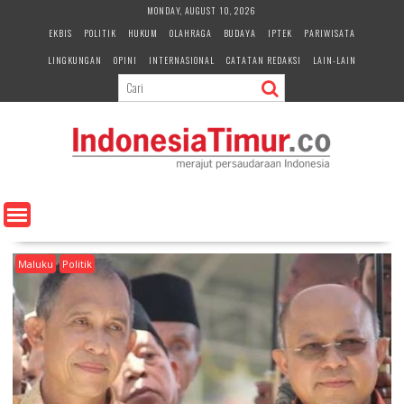
S
MONDAY, AUGUST 10, 2026
k
EKBIS
POLITIK
HUKUM
OLAHRAGA
BUDAYA
IPTEK
PARIWISATA
i
LINGKUNGAN
OPINI
INTERNASIONAL
CATATAN REDAKSI
LAIN-LAIN
p
t
o
c
o
n
t
e
n
t
Maluku
Politik