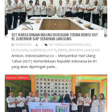
927 WARGA BINAAN MALUKU DIUSULKAN TERIMA REMISI HUT
RI, GUBERNUR SIAP SERAHKAN LANGSUNG
06/08/2026
927 WARGA BINAAN MALUKU
,
DIUSULKAN
,
GUBERNUR
,
HUT RI
,
REMISI
,
SERAHKAN LANGSUNG
Ambon, indonesiatimur.co – Menyambut Hari Ulang
Tahun (HUT) Kemerdekaan Republik Indonesia ke-81
yang akan diperingati pada...
Hukum
Maluku