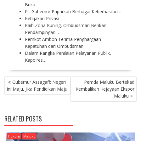
Buka…
Plt Gubernur Paparkan Berbagai Keberhasilan…
Kebijakan Privasi
Raih Zona Kuning, Ombudsman Berikan
Pendampingan…
Pemkot Ambon Terima Penghargaan
Kepatuhan dari Ombudsman
Dalam Rangka Penilaian Pelayanan Publik,
Kapolres…
P
Gubernur Assagaff: Negeri
Pemda Maluku Bertekad
O
Ini Maju, Jika Pendidikan Maju
Kembalikan Kejayaan Ekspor
S
Maluku
T
N
A
RELATED POSTS
V
I
G
Hukum
Maluku