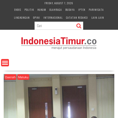
S
FRIDAY, AUGUST 7, 2026
k
EKBIS
POLITIK
HUKUM
OLAHRAGA
BUDAYA
IPTEK
PARIWISATA
i
LINGKUNGAN
OPINI
INTERNASIONAL
CATATAN REDAKSI
LAIN-LAIN
p
t
o
c
o
n
t
e
n
t
Daerah
Maluku