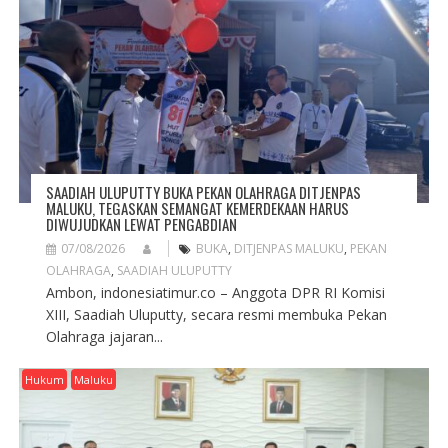
A
T
I
O
N
SAADIAH ULUPUTTY BUKA PEKAN OLAHRAGA DITJENPAS
MALUKU, TEGASKAN SEMANGAT KEMERDEKAAN HARUS
DIWUJUDKAN LEWAT PENGABDIAN
07/08/2026
BUKA
,
DITJENPAS MALUKU
,
PEKAN
OLAHRAGA
,
SAADIAH ULUPUTTY
Ambon, indonesiatimur.co – Anggota DPR RI Komisi
XIII, Saadiah Uluputty, secara resmi membuka Pekan
Olahraga jajaran...
Hukum
Maluku