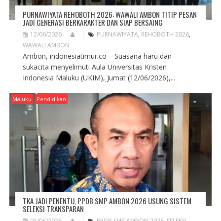
PURNAWIYATA REHOBOTH 2026: WAWALI AMBON TITIP PESAN
JADI GENERASI BERKARAKTER DAN SIAP BERSAING
12/06/2026
PURNAWIYATA
,
REHOBOTH 2026
,
WAWALI AMBON
Ambon, indonesiatimur.co – Suasana haru dan
sukacita menyelimuti Aula Universitas Kristen
Indonesia Maluku (UKIM), Jumat (12/06/2026),...
Maluku
Pendidikan
TKA JADI PENENTU, PPDB SMP AMBON 2026 USUNG SISTEM
SELEKSI TRANSPARAN
01/06/2026
PPDB SMP AMBON 2026
,
SELEKSI