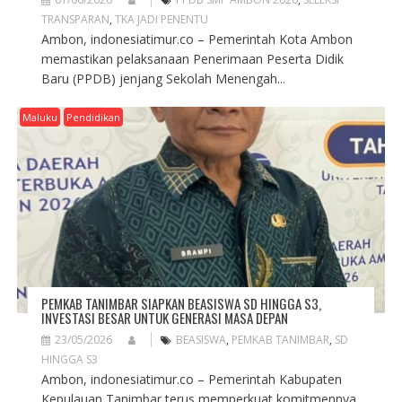
TRANSPARAN
,
TKA JADI PENENTU
Ambon, indonesiatimur.co – Pemerintah Kota Ambon
memastikan pelaksanaan Penerimaan Peserta Didik
Baru (PPDB) jenjang Sekolah Menengah...
Maluku
Pendidikan
PEMKAB TANIMBAR SIAPKAN BEASISWA SD HINGGA S3,
INVESTASI BESAR UNTUK GENERASI MASA DEPAN
23/05/2026
BEASISWA
,
PEMKAB TANIMBAR
,
SD
HINGGA S3
Ambon, indonesiatimur.co – Pemerintah Kabupaten
Kepulauan Tanimbar terus memperkuat komitmennya