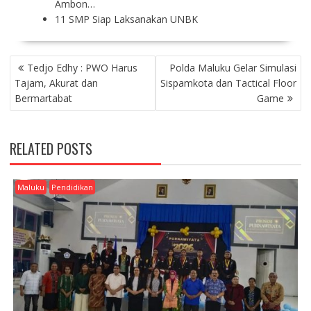
Ambon…
11 SMP Siap Laksanakan UNBK
P
Tedjo Edhy : PWO Harus
Polda Maluku Gelar Simulasi
O
Tajam, Akurat dan
Sispamkota dan Tactical Floor
S
Bermartabat
Game
T
N
A
RELATED POSTS
V
I
G
Maluku
Pendidikan
A
T
I
O
N