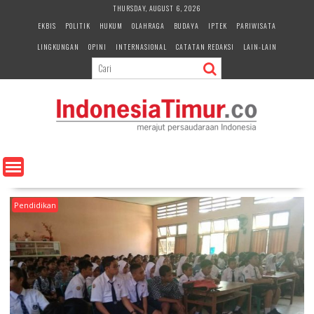
S
THURSDAY, AUGUST 6, 2026
k
EKBIS
POLITIK
HUKUM
OLAHRAGA
BUDAYA
IPTEK
PARIWISATA
i
LINGKUNGAN
OPINI
INTERNASIONAL
CATATAN REDAKSI
LAIN-LAIN
p
t
o
c
o
n
t
e
n
t
Pendidikan