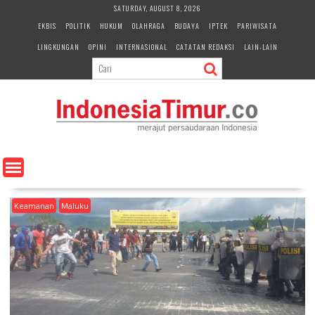
S
SATURDAY, AUGUST 8, 2026
k
EKBIS
POLITIK
HUKUM
OLAHRAGA
BUDAYA
IPTEK
PARIWISATA
i
LINGKUNGAN
OPINI
INTERNASIONAL
CATATAN REDAKSI
LAIN-LAIN
p
t
o
c
o
n
t
e
n
t
Keamanan
Maluku