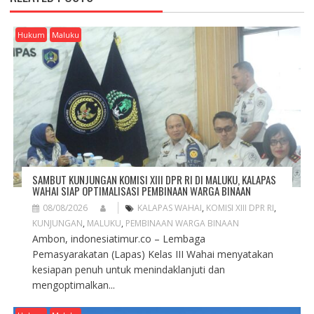
V
I
G
Hukum
Maluku
A
T
I
O
N
SAMBUT KUNJUNGAN KOMISI XIII DPR RI DI MALUKU, KALAPAS
WAHAI SIAP OPTIMALISASI PEMBINAAN WARGA BINAAN
08/08/2026
KALAPAS WAHAI
,
KOMISI XIII DPR RI
,
KUNJUNGAN
,
MALUKU
,
PEMBINAAN WARGA BINAAN
Ambon, indonesiatimur.co – Lembaga
Pemasyarakatan (Lapas) Kelas III Wahai menyatakan
kesiapan penuh untuk menindaklanjuti dan
mengoptimalkan...