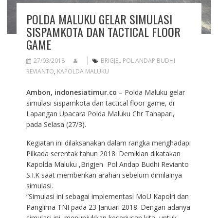
POLDA MALUKU GELAR SIMULASI
SISPAMKOTA DAN TACTICAL FLOOR
GAME
27/03/2018
BRIGJEL POL ANDAP BUDHI
REVIANTO
,
KAPOLDA MALUKU
Ambon, indonesiatimur.co
– Polda Maluku gelar
simulasi sispamkota dan tactical floor game, di
Lapangan Upacara Polda Maluku Chr Tahapari,
pada Selasa (27/3).
Kegiatan ini dilaksanakan dalam rangka menghadapi
Pilkada serentak tahun 2018. Demikian dikatakan
Kapolda Maluku ,Brigjen Pol Andap Budhi Revianto
S.I.K saat memberikan arahan sebelum dimilainya
simulasi.
“Simulasi ini sebagai implementasi MoU Kapolri dan
Panglima TNI pada 23 Januari 2018. Dengan adanya
simulasi ini, menunjukkan keseriusan kita, untuk