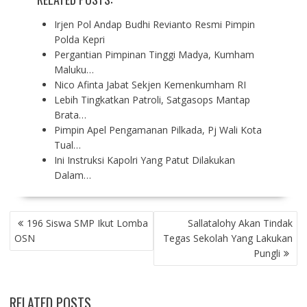
Irjen Pol Andap Budhi Revianto Resmi Pimpin
Polda Kepri
Pergantian Pimpinan Tinggi Madya, Kumham
Maluku…
Nico Afinta Jabat Sekjen Kemenkumham RI
Lebih Tingkatkan Patroli, Satgasops Mantap
Brata…
Pimpin Apel Pengamanan Pilkada, Pj Wali Kota
Tual…
Ini Instruksi Kapolri Yang Patut Dilakukan
Dalam…
P
196 Siswa SMP Ikut Lomba
Sallatalohy Akan Tindak
O
OSN
Tegas Sekolah Yang Lakukan
S
Pungli
T
N
A
RELATED POSTS