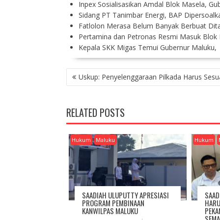
Inpex Sosialisasikan Amdal Blok Masela, Gu
Sidang PT Tanimbar Energi, BAP Dipersoalk
Fatlolon Merasa Belum Banyak Berbuat Di
Pertamina dan Petronas Resmi Masuk Blok
Kepala SKK Migas Temui Gubernur Maluku
P
Uskup: Penyelenggaraan Pilkada Harus Sesu
O
S
T
RELATED POSTS
N
A
V
Hukum
Maluku
Hukum
I
G
A
T
I
SAADIAH ULUPUTTY APRESIASI
SAAD
O
PROGRAM PEMBINAAN
HARU
KANWILPAS MALUKU
PEKA
N
SEMA