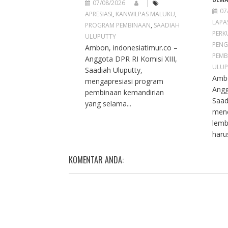
07/08/2026
07
APRESIASI
,
KANWILPAS MALUKU
,
LAPA
PROGRAM PEMBINAAN
,
SAADIAH
PERK
ULUPUTTY
PENG
Ambon, indonesiatimur.co –
PEMB
Anggota DPR RI Komisi XIII,
ULUP
Saadiah Uluputty,
Ambo
mengapresiasi program
Angg
pembinaan kemandirian
Saad
yang selama...
men
lemb
haru
KOMENTAR ANDA: