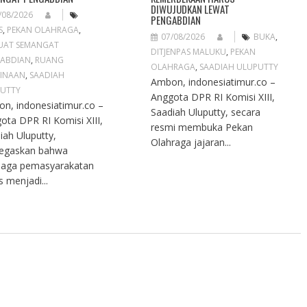
DIWUJUDKAN LEWAT
/08/2026
PENGABDIAN
S
,
PEKAN OLAHRAGA
,
07/08/2026
BUKA
,
UAT SEMANGAT
DITJENPAS MALUKU
,
PEKAN
ABDIAN
,
RUANG
OLAHRAGA
,
SAADIAH ULUPUTTY
INAAN
,
SAADIAH
Ambon, indonesiatimur.co –
UTTY
Anggota DPR RI Komisi XIII,
n, indonesiatimur.co –
Saadiah Uluputty, secara
ota DPR RI Komisi XIII,
resmi membuka Pekan
iah Uluputty,
Olahraga jajaran...
egaskan bahwa
aga pemasyarakatan
s menjadi...