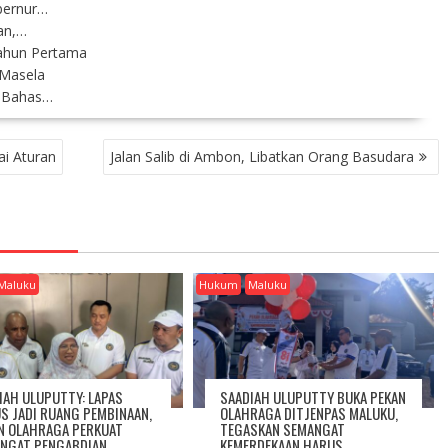
bernur…
an,…
tahun Pertama
 Masela
, Bahas…
ai Aturan
Jalan Salib di Ambon, Libatkan Orang Basudara
Maluku
Hukum
Maluku
IAH ULUPUTTY: LAPAS
SAADIAH ULUPUTTY BUKA PEKAN
S JADI RUANG PEMBINAAN,
OLAHRAGA DITJENPAS MALUKU,
N OLAHRAGA PERKUAT
TEGASKAN SEMANGAT
NGAT PENGABDIAN
KEMERDEKAAN HARUS