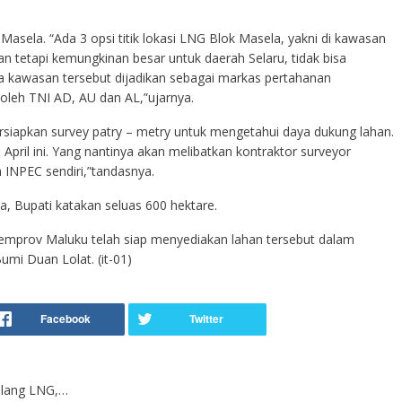
 Masela. “Ada 3 opsi titik lokasi LNG Blok Masela, yakni di kawasan
an tetapi kemungkinan besar untuk daerah Selaru, tidak bisa
a kawasan tersebut dijadikan sebagai markas pertahanan
oleh TNI AD, AU dan AL,”ujarnya.
siapkan survey patry – metry untuk mengetahui daya dukung lahan.
April ini. Yang nantinya akan melibatkan kontraktor surveyor
 INPEC sendiri,”tandasnya.
 Bupati katakan seluas 600 hektare.
prov Maluku telah siap menyediakan lahan tersebut dalam
mi Duan Lolat. (it-01)
ilang LNG,…