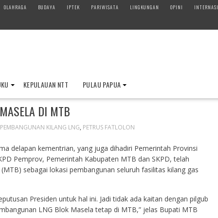
OLAHRAGA
BUDAYA
IPTEK
PARIWISATA
LINGKUNGAN
OPINI
INTERNAS
UKU
KEPULAUAN NTT
PULAU PAPUA
MASELA DI MTB
PEMBANGUNAN KILANG LNG
,
PETRUS FATLOLON
ma delapan kementrian, yang juga dihadiri Pemerintah Provinsi
 SKPD Pemprov, Pemerintah Kabupaten MTB dan SKPD, telah
TB) sebagai lokasi pembangunan seluruh fasilitas kilang gas
putusan Presiden untuk hal ini. Jadi tidak ada kaitan dengan pilgub
embangunan LNG Blok Masela tetap di MTB,” jelas Bupati MTB