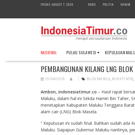
S
FRIDAY, AUGUST 7, 2026
EKBIS
POLITIK
HUKUM
k
i
p
t
o
c
o
NASIONAL
PULAU SULAWESI
KEPULAUAN MAL
n
t
PEMBANGUNAN KILANG LNG BLOK 
e
n
01/04/2018
BLOK MASELA
,
BUPATI MTB
,
t
Ambon, indonesiatimur.co
– Hasil rapat bersa
Maluku, dalam hal ini Sekda Hamin Bin Taher,
menetapkan Kabupaten Maluku Tenggara Barat (M
alam cair (LNG) Blok Masela.
” Keputusan ini sudah final. Bahkan sudah ada Ke
Maluku. Siapapun Gubernur Maluku nantinya, p