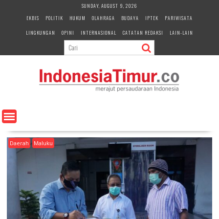
S
SUNDAY, AUGUST 9, 2026
k
EKBIS
POLITIK
HUKUM
OLAHRAGA
BUDAYA
IPTEK
PARIWISATA
i
LINGKUNGAN
OPINI
INTERNASIONAL
CATATAN REDAKSI
LAIN-LAIN
p
t
o
c
o
n
t
e
n
t
Daerah
Maluku