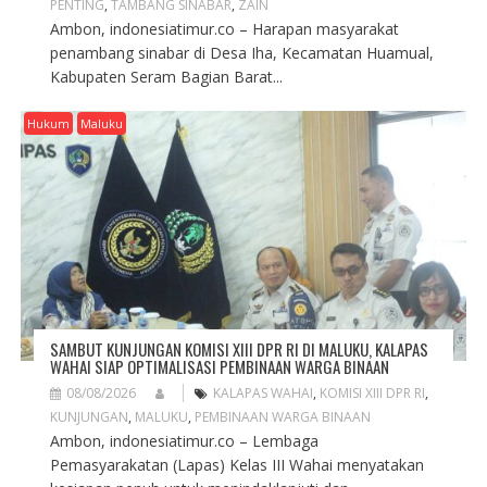
PENTING
,
TAMBANG SINABAR
,
ZAIN
Ambon, indonesiatimur.co – Harapan masyarakat
penambang sinabar di Desa Iha, Kecamatan Huamual,
Kabupaten Seram Bagian Barat...
Hukum
Maluku
SAMBUT KUNJUNGAN KOMISI XIII DPR RI DI MALUKU, KALAPAS
WAHAI SIAP OPTIMALISASI PEMBINAAN WARGA BINAAN
08/08/2026
KALAPAS WAHAI
,
KOMISI XIII DPR RI
,
KUNJUNGAN
,
MALUKU
,
PEMBINAAN WARGA BINAAN
Ambon, indonesiatimur.co – Lembaga
Pemasyarakatan (Lapas) Kelas III Wahai menyatakan