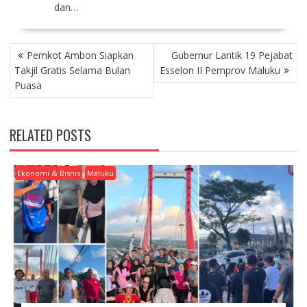
dan…
P
Pemkot Ambon Siapkan
Gubernur Lantik 19 Pejabat
O
Takjil Gratis Selama Bulan
Esselon II Pemprov Maluku
S
Puasa
T
N
A
RELATED POSTS
V
I
G
Ekonomi & Bisnis
Maluku
A
T
I
O
N