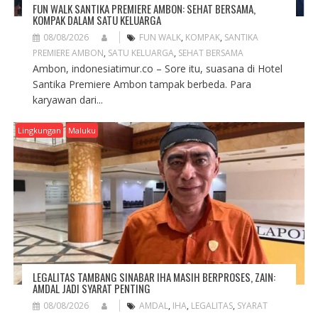
FUN WALK SANTIKA PREMIERE AMBON: SEHAT BERSAMA,
KOMPAK DALAM SATU KELUARGA
08/08/2026
FUN WALK
,
KOMPAK
,
SANTIKA
PREMIERE AMBON
,
SATU KELUARGA
,
SEHAT BERSAMA
Ambon, indonesiatimur.co – Sore itu, suasana di Hotel
Santika Premiere Ambon tampak berbeda. Para
karyawan dari...
Lingkungan
Maluku
LEGALITAS TAMBANG SINABAR IHA MASIH BERPROSES, ZAIN:
AMDAL JADI SYARAT PENTING
08/08/2026
AMDAL
,
IHA
,
LEGALITAS
,
SYARAT