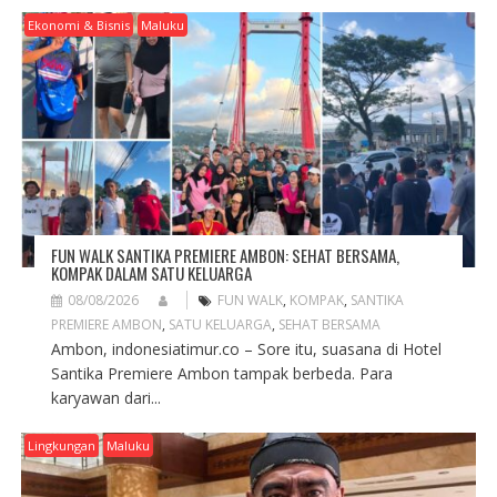
G
Ekonomi & Bisnis
Maluku
A
T
I
O
N
FUN WALK SANTIKA PREMIERE AMBON: SEHAT BERSAMA,
KOMPAK DALAM SATU KELUARGA
08/08/2026
FUN WALK
,
KOMPAK
,
SANTIKA
PREMIERE AMBON
,
SATU KELUARGA
,
SEHAT BERSAMA
Ambon, indonesiatimur.co – Sore itu, suasana di Hotel
Santika Premiere Ambon tampak berbeda. Para
karyawan dari...
Lingkungan
Maluku