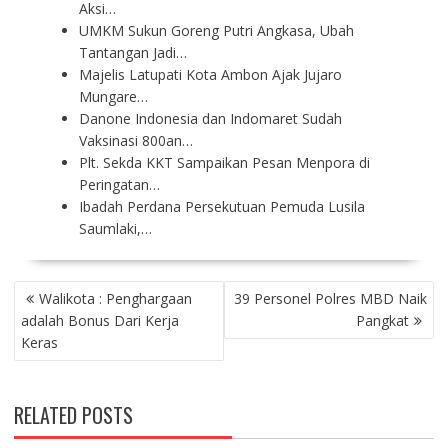
Aksi…
UMKM Sukun Goreng Putri Angkasa, Ubah
Tantangan Jadi…
Majelis Latupati Kota Ambon Ajak Jujaro
Mungare…
Danone Indonesia dan Indomaret Sudah
Vaksinasi 800an…
Plt. Sekda KKT Sampaikan Pesan Menpora di
Peringatan…
Ibadah Perdana Persekutuan Pemuda Lusila
Saumlaki,…
P
Walikota : Penghargaan
39 Personel Polres MBD Naik
O
adalah Bonus Dari Kerja
Pangkat
S
Keras
T
N
A
RELATED POSTS
V
I