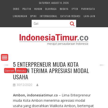
S
SATURDAY, AUGUST 8, 2026
k
EKBIS
POLITIK
HUKUM
OLAHRAGA
BUDAYA
IPTEK
PARIWISATA
i
LINGKUNGAN
OPINI
INTERNASIONAL
CATATAN REDAKSI
LAIN-LAIN
p
t
o
c
o
n
t
e
n
5 ENTERPRENEUR MUDA KOTA
t
AMBON TERIMA APRESIASI MODAL
Daerah
Maluku
USAHA
30/12/2020
Ambon, indonesiatimur.co
– Lima Enterpreneur
muda Kota Ambon menerima apresiasi modal
usaha yang diserahkan Walikota Ambon, bertempat