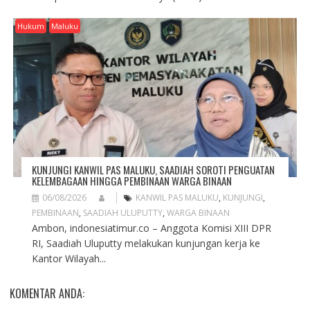
Hukum
Maluku
KUNJUNGI KANWIL PAS MALUKU, SAADIAH SOROTI PENGUATAN
KELEMBAGAAN HINGGA PEMBINAAN WARGA BINAAN
06/08/2026
KANWIL PAS MALUKU
,
KUNJUNGI
,
PEMBINAAN
,
SAADIAH ULUPUTTY
,
WARGA BINAAN
Ambon, indonesiatimur.co – Anggota Komisi XIII DPR
RI, Saadiah Uluputty melakukan kunjungan kerja ke
Kantor Wilayah...
KOMENTAR ANDA: