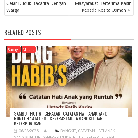
O
Gelar Duduk Bacarita Dengan
Masyarakat Berterima Kasih
S
Warga
Kepada Rosita Usman
T
N
A
RELATED POSTS
V
I
G
Budaya
Maluku
A
T
I
O
N
SAMBUT HUT RI, GERAKAN “CATATAN HATI ANAK YANG
RUNTUH” AJAK 500 GENERASI MUDA BANGKIT DARI
KETERPURUKAN
06/08/2026
BANGKIT
,
CATATAN HATI ANAK
YANG RUNTUH
,
GENERASI MUDA
,
HUT RI
,
KETERPURUKAN