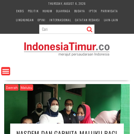
S
THURSDAY, AUGUST 6, 2026
k
EKBIS
POLITIK
HUKUM
OLAHRAGA
BUDAYA
IPTEK
PARIWISATA
i
LINGKUNGAN
OPINI
INTERNASIONAL
CATATAN REDAKSI
LAIN-LAIN
p
t
o
c
o
n
t
e
n
t
Daerah
Maluku
NASDEM DAN GARNITA MALUKU BAGI