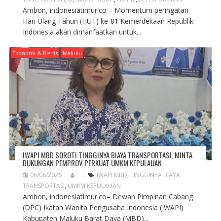
Ambon, indonesiatimur.co – Momentum peringatan
Hari Ulang Tahun (HUT) ke-81 Kemerdekaan Republik
Indonesia akan dimanfaatkan untuk...
Ekonomi & Bisnis
Maluku
IWAPI MBD SOROTI TINGGINYA BIAYA TRANSPORTASI, MINTA
DUKUNGAN PEMPROV PERKUAT UMKM KEPULAUAN
06/08/2026
IWAPI MBD
,
TINGGINYA BIAYA
TRANSPORTASI
,
UMKM KEPULAUAN
Ambon, indonesiatimur.co– Dewan Pimpinan Cabang
(DPC) Ikatan Wanita Pengusaha Indonesia (IWAPI)
Kabupaten Maluku Barat Daya (MBD)...