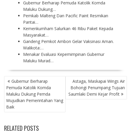
Gubernur Berharap Pemuda Katolik Komda
Maluku Dukung…
Pemkab Malteng Dan Pacific Paint Resmikan
Pantai…
Kemenkumham Salurkan 46 Ribu Paket Kepada
Masyarakat…
Gandeng Pemkot Ambon Gelar Vaksinasi Aman.
Walikota:…
Menakar Evaluasi Kepemimpinan Gubernur
Maluku Murad…
P
Gubernur Berharap
Astaga, Maskapai Wings Air
O
Pemuda Katolik Komda
Bohongi Penumpang Tujuan
S
Maluku Dukung Pemda
Saumlaki Demi Kejar Profit
T
Wujudkan Pemerintahan Yang
N
Baik
A
V
I
RELATED POSTS
G