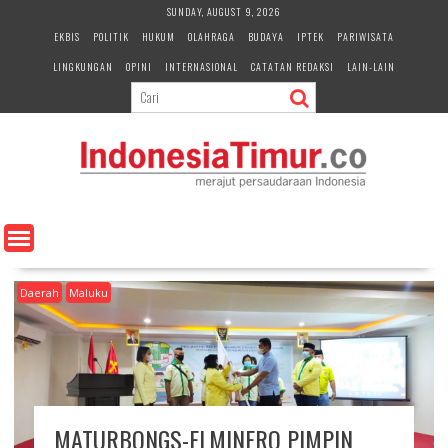
S
SUNDAY, AUGUST 9, 2026
k
EKBIS
POLITIK
HUKUM
OLAHRAGA
BUDAYA
IPTEK
PARIWISATA
i
LINGKUNGAN
OPINI
INTERNASIONAL
CATATAN REDAKSI
LAIN-LAIN
p
t
o
c
o
n
t
e
n
t
Daerah
Maluku
MATURBONGS-ELMINERO PIMPIN