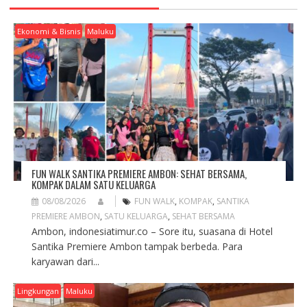
A
T
Ekonomi & Bisnis
Maluku
I
O
N
FUN WALK SANTIKA PREMIERE AMBON: SEHAT BERSAMA,
KOMPAK DALAM SATU KELUARGA
08/08/2026
FUN WALK
,
KOMPAK
,
SANTIKA
PREMIERE AMBON
,
SATU KELUARGA
,
SEHAT BERSAMA
Ambon, indonesiatimur.co – Sore itu, suasana di Hotel
Santika Premiere Ambon tampak berbeda. Para
karyawan dari...
Lingkungan
Maluku