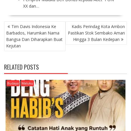
XX dan…
P
Tim Davis Indonesia Ke
Kadis Perindag Kota Ambon
O
Barbados, Harumkan Nama
Pastikan Stok Sembako Aman
S
Bangsa Dan Diharapkan Buat
Hingga 3 Bulan Kedepan
T
Kejutan
N
A
V
RELATED POSTS
I
G
A
Budaya
Maluku
T
I
O
N