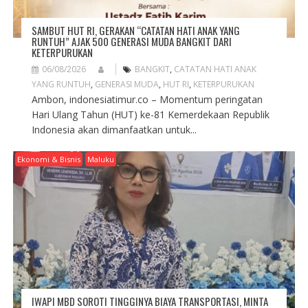
SAMBUT HUT RI, GERAKAN “CATATAN HATI ANAK YANG
RUNTUH” AJAK 500 GENERASI MUDA BANGKIT DARI
KETERPURUKAN
06/08/2026
BANGKIT
,
CATATAN HATI ANAK
YANG RUNTUH
,
GENERASI MUDA
,
HUT RI
,
KETERPURUKAN
Ambon, indonesiatimur.co – Momentum peringatan
Hari Ulang Tahun (HUT) ke-81 Kemerdekaan Republik
Indonesia akan dimanfaatkan untuk...
Ekonomi & Bisnis
Maluku
IWAPI MBD SOROTI TINGGINYA BIAYA TRANSPORTASI, MINTA