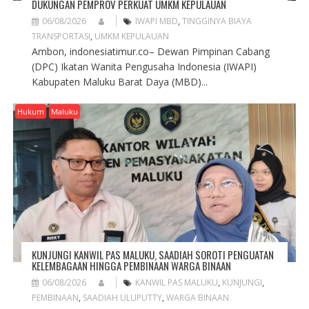
DUKUNGAN PEMPROV PERKUAT UMKM KEPULAUAN
06/08/2026
IWAPI MBD
,
TINGGINYA BIAYA
TRANSPORTASI
,
UMKM KEPULAUAN
Ambon, indonesiatimur.co– Dewan Pimpinan Cabang
(DPC) Ikatan Wanita Pengusaha Indonesia (IWAPI)
Kabupaten Maluku Barat Daya (MBD)...
Hukum
Maluku
KUNJUNGI KANWIL PAS MALUKU, SAADIAH SOROTI PENGUATAN
KELEMBAGAAN HINGGA PEMBINAAN WARGA BINAAN
06/08/2026
KANWIL PAS MALUKU
,
KUNJUNGI
,
PEMBINAAN
,
SAADIAH ULUPUTTY
,
WARGA BINAAN