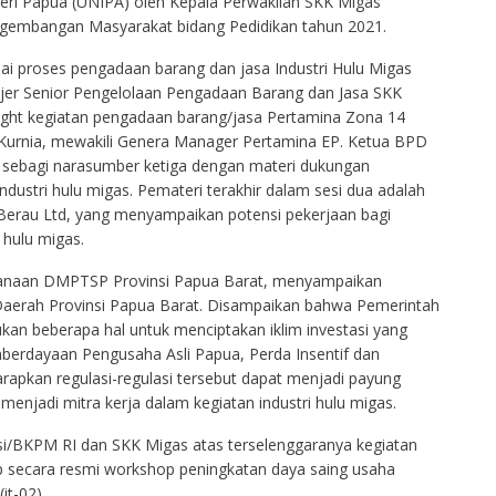
geri Papua (UNIPA) oleh Kepala Perwakilan SKK Migas
ngembangan Masyarakat bidang Pedidikan tahun 2021.
ai proses pengadaan barang dan jasa Industri Hulu Migas
jer Senior Pengelolaan Pengadaan Barang dan Jasa SKK
light kegiatan pengadaan barang/jasa Pertamina Zona 14
Kurnia, mewakili Genera Manager Pertamina EP. Ketua BPD
r sebagi narasumber ketiga dengan materi dukungan
ustri hulu migas. Pemateri terakhir dalam sesi dua adalah
erau Ltd, yang menyampaikan potensi pekerjaan bagi
 hulu migas.
encanaan DMPTSP Provinsi Papua Barat, menyampaikan
aerah Provinsi Papua Barat. Disampaikan bahwa Pemerintah
kan beberapa hal untuk menciptakan iklim investasi yang
emberdayaan Pengusaha Asli Papua, Perda Insentif dan
rapkan regulasi-regulasi tersebut dapat menjadi payung
enjadi mitra kerja dalam kegiatan industri hulu migas.
si/BKPM RI dan SKK Migas atas terselenggaranya kegiatan
up secara resmi workshop peningkatan daya saing usaha
it-02)