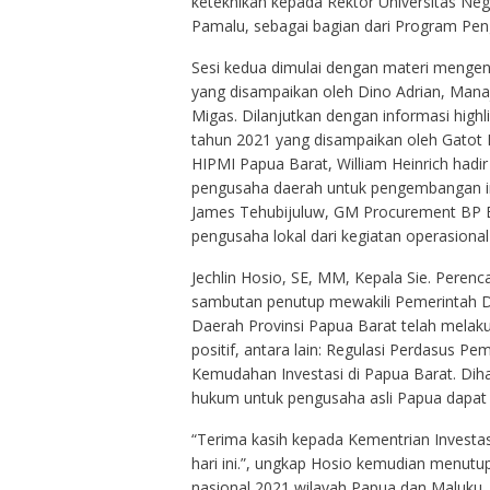
keteknikan kepada Rektor Universitas Ne
Pamalu, sebagai bagian dari Program Pe
Sesi kedua dimulai dengan materi mengen
yang disampaikan oleh Dino Adrian, Mana
Migas. Dilanjutkan dengan informasi high
tahun 2021 yang disampaikan oleh Gatot 
HIPMI Papua Barat, William Heinrich hadi
pengusaha daerah untuk pengembangan ind
James Tehubijuluw, GM Procurement BP B
pengusaha lokal dari kegiatan operasional
Jechlin Hosio, SE, MM, Kepala Sie. Per
sambutan penutup mewakili Pemerintah D
Daerah Provinsi Papua Barat telah melaku
positif, antara lain: Regulasi Perdasus P
Kemudahan Investasi di Papua Barat. Diha
hukum untuk pengusaha asli Papua dapat m
“Terima kasih kepada Kementrian Investa
hari ini.”, ungkap Hosio kemudian menut
nasional 2021 wilayah Papua dan Maluku. (