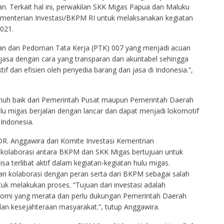
an. Terkait hal ini, perwakilan SKK Migas Papua dan Maluku
Kementerian Investasi/BKPM RI untuk melaksanakan kegiatan
021.
aan dan Pedoman Tata Kerja (PTK) 007 yang menjadi acuan
jasa dengan cara yang transparan dan akuntabel sehingga
if dan efisien oleh penyedia barang dan jasa di Indonesia.”,
enuh baik dari Pemerintah Pusat maupun Pemerintah Daerah
hulu migas berjalan dengan lancar dan dapat menjadi lokomotif
Indonesia.
R. Anggawira dari Komite Investasi Kementrian
olaborasi antara BKPM dan SKK Migas bertujuan untuk
a terlibat aktif dalam kegiatan-kegiatan hulu migas.
dan kolaborasi dengan peran serta dari BKPM sebagai salah
 melakukan proses. “Tujuan dari investasi adalah
mi yang merata dan perlu dukungan Pemerintah Daerah
an kesejahteraan masyarakat.”, tutup Anggawira.