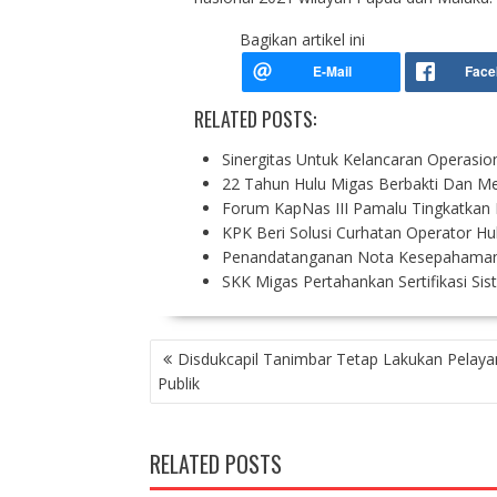
Bagikan artikel ini
RELATED POSTS:
Sinergitas Untuk Kelancaran Operasio
22 Tahun Hulu Migas Berbakti Dan Me
Forum KapNas III Pamalu Tingkatkan
KPK Beri Solusi Curhatan Operator H
Penandatanganan Nota Kesepahama
SKK Migas Pertahankan Sertifikasi S
P
Disdukcapil Tanimbar Tetap Lakukan Pelay
O
Publik
S
T
N
RELATED POSTS
A