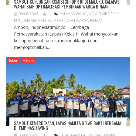
SAMBUT KUNJUNGAN KOMISI XIII DPR RI DI MALUKU, KALAPAS
WAHAI SIAP OPTIMALISASI PEMBINAAN WARGA BINAAN
08/08/2026
KALAPAS WAHAI
,
KOMISI XIII DPR RI
,
KUNJUNGAN
,
MALUKU
,
PEMBINAAN WARGA BINAAN
Ambon, indonesiatimur.co – Lembaga
Pemasyarakatan (Lapas) Kelas III Wahai menyatakan
kesiapan penuh untuk menindaklanjuti dan
mengoptimalkan...
Hukum
Maluku
SAMBUT KEMERDEKAAN, LAPAS NAMLEA GELAR BAKTI BERSAMA
DI TMP NASLUWING
08/08/2026
LAPAS NAMLEA
,
TMP NASLUWING