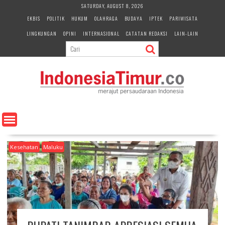
S
SATURDAY, AUGUST 8, 2026
k
EKBIS
POLITIK
HUKUM
OLAHRAGA
BUDAYA
IPTEK
PARIWISATA
i
LINGKUNGAN
OPINI
INTERNASIONAL
CATATAN REDAKSI
LAIN-LAIN
p
t
o
c
o
n
t
e
n
t
Kesehatan
Maluku