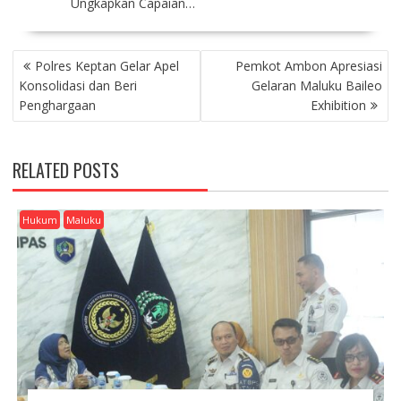
Ungkapkan Capaian…
P
Polres Keptan Gelar Apel
Pemkot Ambon Apresiasi
O
Konsolidasi dan Beri
Gelaran Maluku Baileo
S
Penghargaan
Exhibition
T
N
A
RELATED POSTS
V
I
G
Hukum
Maluku
A
T
I
O
N