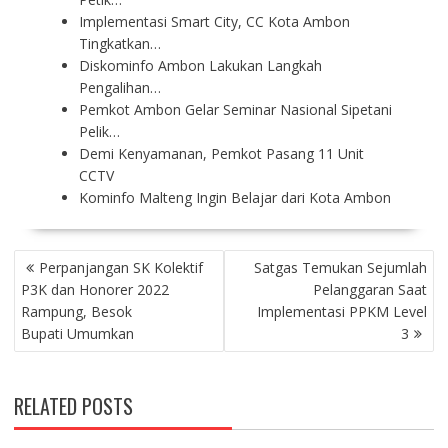
Implementasi Smart City, CC Kota Ambon
Tingkatkan…
Diskominfo Ambon Lakukan Langkah
Pengalihan…
Pemkot Ambon Gelar Seminar Nasional Sipetani
Pelik…
Demi Kenyamanan, Pemkot Pasang 11 Unit
CCTV
Kominfo Malteng Ingin Belajar dari Kota Ambon
P
Perpanjangan SK Kolektif
Satgas Temukan Sejumlah
O
P3K dan Honorer 2022
Pelanggaran Saat
S
Rampung, Besok
Implementasi PPKM Level
T
Bupati Umumkan
3
N
A
V
RELATED POSTS
I
G