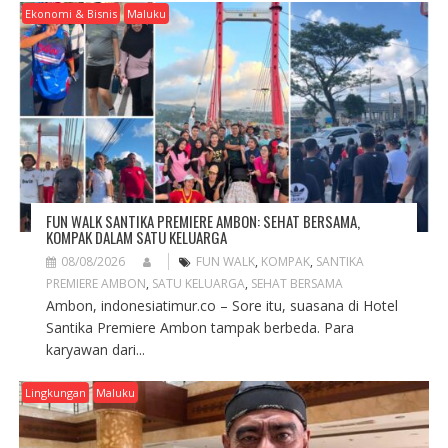
A
Ekonomi & Bisnis
Maluku
T
I
O
N
FUN WALK SANTIKA PREMIERE AMBON: SEHAT BERSAMA,
KOMPAK DALAM SATU KELUARGA
08/08/2026
FUN WALK
,
KOMPAK
,
SANTIKA
PREMIERE AMBON
,
SATU KELUARGA
,
SEHAT BERSAMA
Ambon, indonesiatimur.co – Sore itu, suasana di Hotel
Santika Premiere Ambon tampak berbeda. Para
karyawan dari...
Lingkungan
Maluku