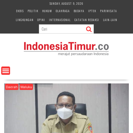
S
SUNDAY, AUGUST 9, 2026
k
EKBIS
POLITIK
HUKUM
OLAHRAGA
BUDAYA
IPTEK
PARIWISATA
i
LINGKUNGAN
OPINI
INTERNASIONAL
CATATAN REDAKSI
LAIN-LAIN
p
t
o
c
o
n
t
e
n
t
Daerah
Maluku