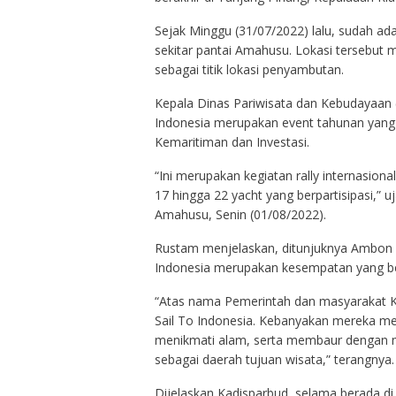
Sejak Minggu (31/07/2022) lalu, sudah a
sekitar pantai Amahusu. Lokasi tersebu
sebagai titik lokasi penyambutan.
Kepala Dinas Pariwisata dan Kebudayaan 
Indonesia merupakan event tahunan yang 
Kemaritiman dan Investasi.
“Ini merupakan kegiatan rally internasional
17 hingga 22 yacht yang berpartisipasi,” u
Amahusu, Senin (01/08/2022).
Rustam menjelaskan, ditunjuknya Ambon s
Indonesia merupakan kesempatan yang ber
“Atas nama Pemerintah dan masyarakat 
Sail To Indonesia. Kebanyakan mereka me
menikmati alam, serta membaur dengan m
sebagai daerah tujuan wisata,” terangnya.
Dijelaskan Kadisparbud, selama berada d