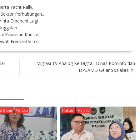
erta Yacht Rally…
 Sektor Perhubungan…
inta Dibenahi Lagi
 Unggulan
gai Kawasan Khusus…
Mewah Fremantle to…
lar
Migrasi TV Analog Ke Digital, Dinas Kominfo dan
DP3AMD Gelar Sosialiasi
& Bisnis
Maluku
Hukum
Maluku