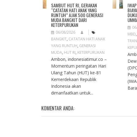
O
SAMBUT HUT RI, GERAKAN
IWAP
N
“CATATAN HATI ANAK YANG
BIAY
RUNTUH” AJAK 500 GENERASI
DUKU
MUDA BANGKIT DARI
UMKM
KETERPURUKAN
06
06/08/2026
MBD
BANGKIT
,
CATATAN HATI ANAK
TRAN
YANG RUNTUH
,
GENERASI
KEPU
MUDA
,
HUT RI
,
KETERPURUKAN
Ambo
Ambon, indonesiatimur.co –
Dew
Momentum peringatan Hari
(DPC
Ulang Tahun (HUT) ke-81
Peng
Kemerdekaan Republik
(IWA
Indonesia akan
Bara
dimanfaatkan untuk...
KOMENTAR ANDA: