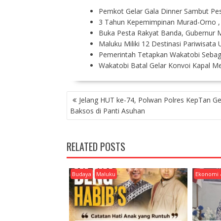
Pemkot Gelar Gala Dinner Sambut Pes
3 Tahun Kepemimpinan Murad-Orno ,
Buka Pesta Rakyat Banda, Gubernur M
Maluku Miliki 12 Destinasi Pariwisata
Pemerintah Tetapkan Wakatobi Seba
Wakatobi Batal Gelar Konvoi Kapal 
P
Jelang HUT ke-74, Polwan Polres KepTan Ge
O
Baksos di Panti Asuhan
S
T
N
RELATED POSTS
A
V
I
Budaya
Maluku
Ekonomi 
G
A
T
I