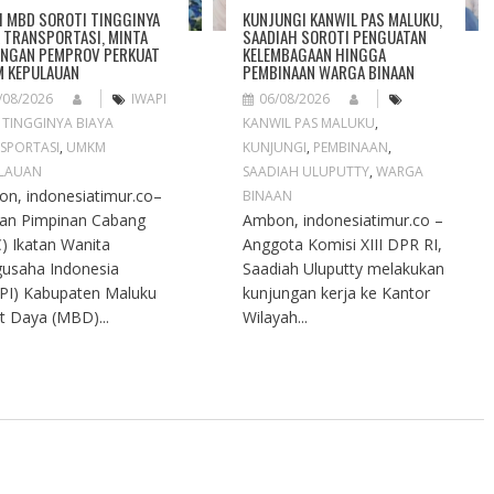
I MBD SOROTI TINGGINYA
KUNJUNGI KANWIL PAS MALUKU,
A TRANSPORTASI, MINTA
SAADIAH SOROTI PENGUATAN
NGAN PEMPROV PERKUAT
KELEMBAGAAN HINGGA
 KEPULAUAN
PEMBINAAN WARGA BINAAN
/08/2026
IWAPI
06/08/2026
,
TINGGINYA BIAYA
KANWIL PAS MALUKU
,
SPORTASI
,
UMKM
KUNJUNGI
,
PEMBINAAN
,
LAUAN
SAADIAH ULUPUTTY
,
WARGA
n, indonesiatimur.co–
BINAAN
an Pimpinan Cabang
Ambon, indonesiatimur.co –
) Ikatan Wanita
Anggota Komisi XIII DPR RI,
usaha Indonesia
Saadiah Uluputty melakukan
PI) Kabupaten Maluku
kunjungan kerja ke Kantor
t Daya (MBD)...
Wilayah...