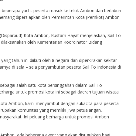
da beberapa yacht peserta masuk ke teluk Ambon dan berlabuh
t memang dipersiapkan oleh Pemerintah Kota (Pemkot) Ambon
(Disparbud) Kota Ambon, Rustam Hayat menjelaskan, Sail To
dilaksanakan oleh Kementerian Koordinator Bidang
 yang tahun ini diikuti oleh 8 negara dan diperkirakan sekitar
jarnya di sela – sela penyambutan peserta Sail To Indonesia di
ebagai salah satu kota persinggahan dalam Sail To
harga untuk promosi kota ini sebagai daerah tujuan wisata.
Kota Ambon, kami menyambut dengan sukacita para peserta
rupakan komunitas yang memiliki jiwa petualangan,
asyarakat. Ini peluang berharga untuk promosi Ambon
i Ambon, ada beberapa event yang akan disuguhkan bagi