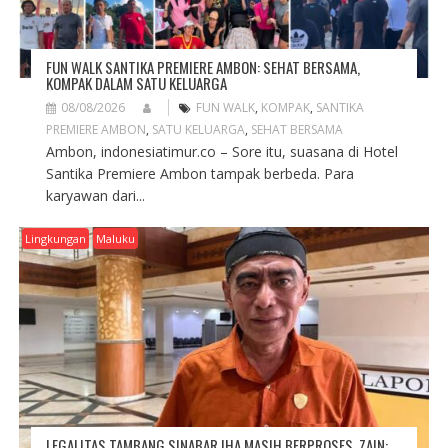
FUN WALK SANTIKA PREMIERE AMBON: SEHAT BERSAMA,
KOMPAK DALAM SATU KELUARGA
08/08/2026
FUN WALK
,
KOMPAK
,
SANTIKA
PREMIERE AMBON
,
SATU KELUARGA
,
SEHAT BERSAMA
Ambon, indonesiatimur.co – Sore itu, suasana di Hotel
Santika Premiere Ambon tampak berbeda. Para
karyawan dari...
Lingkungan
Maluku
LEGALITAS TAMBANG SINABAR IHA MASIH BERPROSES, ZAIN: