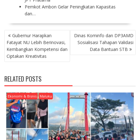
Pemkot Ambon Gelar Peningkatan Kapasitas
dan…
P
Gubernur Harapkan
Dinas Kominfo dan DP3AMD
O
Fatayat NU Lebih Berinovasi,
Sosialisasi Tahapan Validasi
S
Kembangkan Kompetensi dan
Data Bantuan STB
T
Ciptakan Kreativitas
N
A
V
RELATED POSTS
I
G
A
Ekonomi & Bisnis
Maluku
T
I
O
N