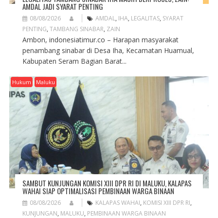
AMDAL JADI SYARAT PENTING
08/08/2026
AMDAL
,
IHA
,
LEGALITAS
,
SYARAT
PENTING
,
TAMBANG SINABAR
,
ZAIN
Ambon, indonesiatimur.co – Harapan masyarakat
penambang sinabar di Desa Iha, Kecamatan Huamual,
Kabupaten Seram Bagian Barat...
Hukum
Maluku
SAMBUT KUNJUNGAN KOMISI XIII DPR RI DI MALUKU, KALAPAS
WAHAI SIAP OPTIMALISASI PEMBINAAN WARGA BINAAN
08/08/2026
KALAPAS WAHAI
,
KOMISI XIII DPR RI
,
KUNJUNGAN
,
MALUKU
,
PEMBINAAN WARGA BINAAN