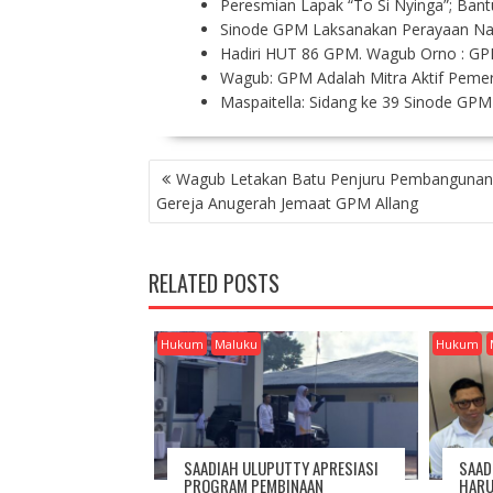
Peresmian Lapak “To Si Nyinga”; Ban
Sinode GPM Laksanakan Perayaan Nat
Hadiri HUT 86 GPM. Wagub Orno : GPM
Wagub: GPM Adalah Mitra Aktif Pemer
Maspaitella: Sidang ke 39 Sinode GP
P
Wagub Letakan Batu Penjuru Pembanguna
O
Gereja Anugerah Jemaat GPM Allang
S
T
N
RELATED POSTS
A
V
I
Hukum
Maluku
Hukum
G
A
T
I
O
SAADIAH ULUPUTTY APRESIASI
SAAD
N
PROGRAM PEMBINAAN
HARU