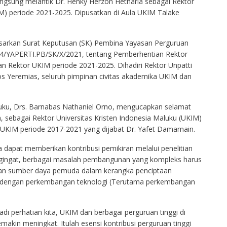
langsung melantik Dr. Henky Herzon Hetharia sebagai Rektor
IM) periode 2021-2025. Dipusatkan di Aula UKIM Talake
dasarkan Surat Keputusan (SK) Pembina Yayasan Perguruan
84/YAPERTI.PB/SK/X/2021, tentang Pemberhentian Rektor
 Rektor UKIM periode 2021-2025. Dihadiri Rektor Unpatti
 Yeremias, seluruh pimpinan civitas akademika UKIM dan
ku, Drs. Barnabas Nathaniel Orno, mengucapkan selamat
a, sebagai Rektor Universitas Kristen Indonesia Maluku (UKIM)
UKIM periode 2017-2021 yang dijabat Dr. Yafet Damamain.
 dapat memberikan kontribusi pemikiran melalui penelitian
gingat, berbagai masalah pembangunan yang kompleks harus
angan sumber daya pemuda dalam kerangka penciptaan
lan dengan perkembangan teknologi (Terutama perkembangan
 perhatian kita, UKIM dan berbagai perguruan tinggi di
akin meningkat. Itulah esensi kontribusi perguruan tinggi