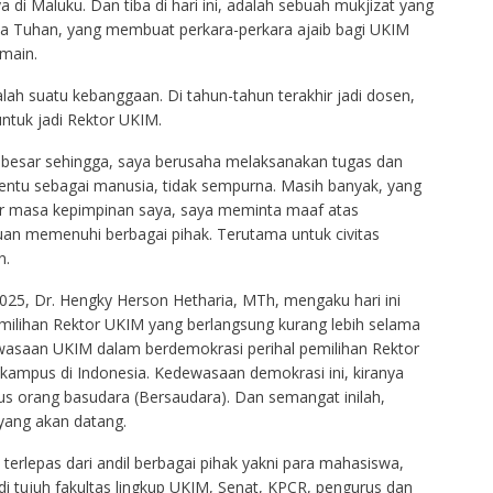
a di Maluku. Dan tiba di hari ini, adalah sebuah mukjizat yang
pada Tuhan, yang membuat perkara-perkara ajaib bagi UKIM
main.
ah suatu kebanggaan. Di tahun-tahun terakhir jadi dosen,
ntuk jadi Rektor UKIM.
 besar sehingga, saya berusaha melaksanakan tugas dan
entu sebagai manusia, tidak sempurna. Masih banyak, yang
khir masa kepimpinan saya, saya meminta maaf atas
an memenuhi berbagai pihak. Terutama untuk civitas
n.
025, Dr. Hengky Herson Hetharia, MTh, mengaku hari ini
milihan Rektor UKIM yang berlangsung kurang lebih selama
ewasaan UKIM dalam berdemokrasi perihal pemilihan Rektor
kampus di Indonesia. Kedewasaan demokrasi ini, kiranya
 orang basudara (Bersaudara). Dan semangat inilah,
 yang akan datang.
k terlepas dari andil berbagai pihak yakni para mahasiswa,
di tujuh fakultas lingkup UKIM, Senat, KPCR, pengurus dan