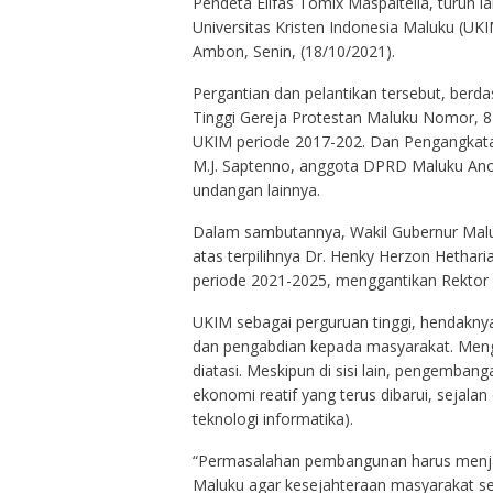
Pendeta Elifas Tomix Maspaitella, turun 
Universitas Kristen Indonesia Maluku (UK
Ambon, Senin, (18/10/2021).
Pergantian dan pelantikan tersebut, ber
Tinggi Gereja Protestan Maluku Nomor, 
UKIM periode 2017-202. Dan Pengangkatan
M.J. Saptenno, anggota DPRD Maluku Anos
undangan lainnya.
Dalam sambutannya, Wakil Gubernur Malu
atas terpilihnya Dr. Henky Herzon Hethari
periode 2021-2025, menggantikan Rektor 
UKIM sebagai perguruan tinggi, hendaknya
dan pengabdian kepada masyarakat. Men
diatasi. Meskipun di sisi lain, pengemb
ekonomi reatif yang terus dibarui, seja
teknologi informatika).
“Permasalahan pembangunan harus menjadi
Maluku agar kesejahteraan masyarakat sem