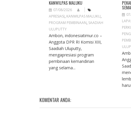
KANWILPAS MALUKU
PEKA
SEMA
07/08/2026
07
APRESIASI
,
KANWILPAS MALUKU
,
LAPA
PROGRAM PEMBINAAN
,
SAADIAH
PERK
ULUPUTTY
PENG
Ambon, indonesiatimur.co –
PEMB
Anggota DPR RI Komisi XIII,
ULUP
Saadiah Uluputty,
Ambo
mengapresiasi program
Angg
pembinaan kemandirian
Saad
yang selama...
men
lemb
haru
KOMENTAR ANDA: