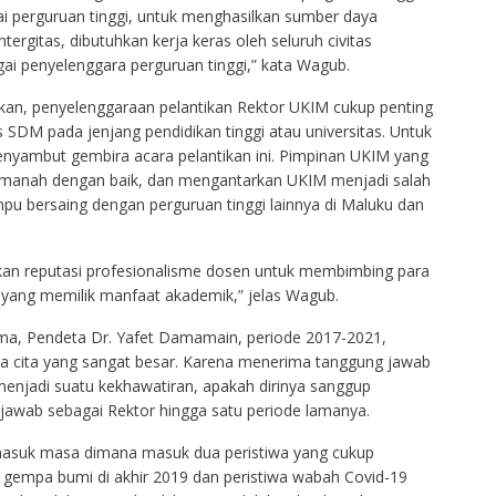
i perguruan tinggi, untuk menghasilkan sumber daya
ergitas, dibutuhkan kerja keras oleh seluruh civitas
 penyelenggara perguruan tinggi,” kata Wagub.
n, penyelenggaraan pelantikan Rektor UKIM cukup penting
 SDM pada jenjang pendidikan tinggi atau universitas. Untuk
menyambut gembira acara pelantikan ini. Pimpinan UKIM yang
manah dengan baik, dan mengantarkan UKIM menjadi salah
mpu bersaing dengan perguruan tinggi lainnya di Maluku dan
kan reputasi profesionalisme dosen untuk membimbing para
yang memilik manfaat akademik,” jelas Wagub.
ama, Pendeta Dr. Yafet Damamain, periode 2017-2021,
suka cita yang sangat besar. Karena menerima tanggung jawab
enjadi suatu kekhawatiran, apakah dirinya sanggup
 jawab sebagai Rektor hingga satu periode lamanya.
masuk masa dimana masuk dua peristiwa yang cukup
a gempa bumi di akhir 2019 dan peristiwa wabah Covid-19