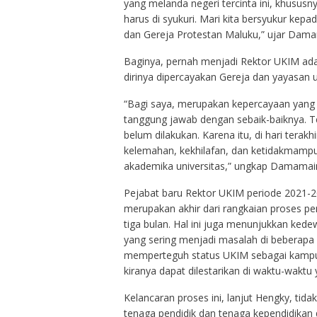
yang melanda negeri tercinta ini, khususny
harus di syukuri. Mari kita bersyukur ke
dan Gereja Protestan Maluku,” ujar Dama
Baginya, pernah menjadi Rektor UKIM adal
dirinya dipercayakan Gereja dan yayasan u
“Bagi saya, merupakan kepercayaan yang
tanggung jawab dengan sebaik-baiknya. T
belum dilakukan. Karena itu, di hari tera
kelemahan, kekhilafan, dan ketidakmampu
akademika universitas,” ungkap Damamai
Pejabat baru Rektor UKIM periode 2021-2
merupakan akhir dari rangkaian proses pe
tiga bulan. Hal ini juga menunjukkan ked
yang sering menjadi masalah di beberapa 
memperteguh status UKIM sebagai kampus
kiranya dapat dilestarikan di waktu-waktu
Kelancaran proses ini, lanjut Hengky, tida
tenaga pendidik dan tenaga kependidikan 