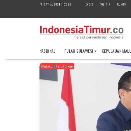
S
FRIDAY, AUGUST 7, 2026
EKBIS
POLITIK
HUKUM
k
i
p
t
o
c
o
NASIONAL
PULAU SULAWESI
KEPULAUAN MAL
n
t
Maluku
Pendidikan
e
n
t