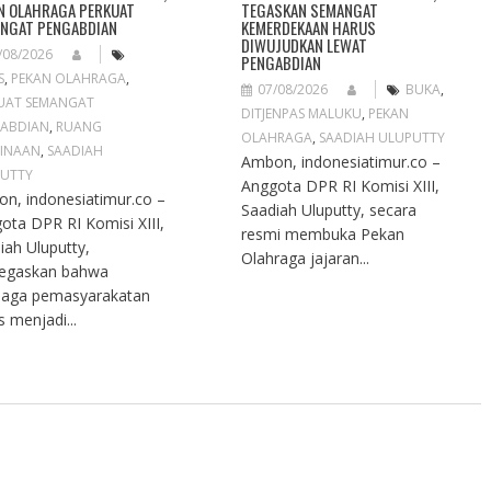
N OLAHRAGA PERKUAT
TEGASKAN SEMANGAT
NGAT PENGABDIAN
KEMERDEKAAN HARUS
DIWUJUDKAN LEWAT
/08/2026
PENGABDIAN
S
,
PEKAN OLAHRAGA
,
07/08/2026
BUKA
,
UAT SEMANGAT
DITJENPAS MALUKU
,
PEKAN
ABDIAN
,
RUANG
OLAHRAGA
,
SAADIAH ULUPUTTY
INAAN
,
SAADIAH
Ambon, indonesiatimur.co –
UTTY
Anggota DPR RI Komisi XIII,
n, indonesiatimur.co –
Saadiah Uluputty, secara
ota DPR RI Komisi XIII,
resmi membuka Pekan
iah Uluputty,
Olahraga jajaran...
egaskan bahwa
aga pemasyarakatan
s menjadi...