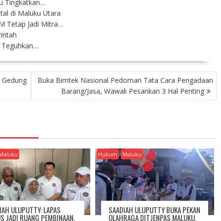
tu Tingkatkan…
al di Maluku Utara
 Tetap Jadi Mitra…
intah
M Teguhkan…
n Gedung
Buka Bimtek Nasional Pedoman Tata Cara Pengadaan
Barang/Jasa, Wawali Pesankan 3 Hal Penting
Maluku
Hukum
Maluku
IAH ULUPUTTY: LAPAS
SAADIAH ULUPUTTY BUKA PEKAN
S JADI RUANG PEMBINAAN,
OLAHRAGA DITJENPAS MALUKU,