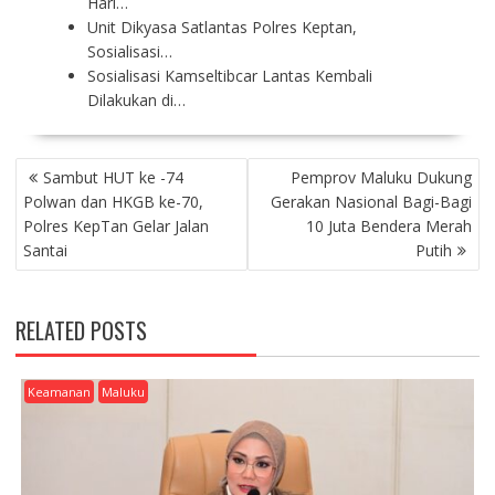
Hari…
Unit Dikyasa Satlantas Polres Keptan,
Sosialisasi…
Sosialisasi Kamseltibcar Lantas Kembali
Dilakukan di…
P
Sambut HUT ke -74
Pemprov Maluku Dukung
O
Polwan dan HKGB ke-70,
Gerakan Nasional Bagi-Bagi
S
Polres KepTan Gelar Jalan
10 Juta Bendera Merah
T
Santai
Putih
N
A
V
RELATED POSTS
I
G
A
Keamanan
Maluku
T
I
O
N