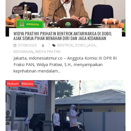
WIDYA PRATIWI PRIHATIN BENTROK ANTARWARGA DI DOBO,
AJAK SEMUA PIHAK MENAHAN DIRI DAN JAGA KEDAMAIAN
07/08/2026
BENTROK
,
DOBO
,
JAGA
,
KEDAMAIAN
,
WIDYA PRATIWI
Jakarta, indonesiatimur.co – Anggota Komisi III DPR RI
Fraksi PAN, Widya Pratiwi, S.H., menyampaikan
keprihatinan mendalam...
Hukum
Maluku