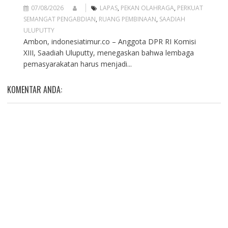
07/08/2026
LAPAS
,
PEKAN OLAHRAGA
,
PERKUAT
SEMANGAT PENGABDIAN
,
RUANG PEMBINAAN
,
SAADIAH
ULUPUTTY
Ambon, indonesiatimur.co – Anggota DPR RI Komisi
XIII, Saadiah Uluputty, menegaskan bahwa lembaga
pemasyarakatan harus menjadi...
KOMENTAR ANDA: