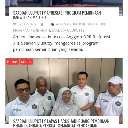
SAADIAH ULUPUTTY APRESIASI PROGRAM PEMBINAAN
KANWILPAS MALUKU
07/08/2026
APRESIASI
,
KANWILPAS MALUKU
,
PROGRAM PEMBINAAN
,
SAADIAH ULUPUTTY
Ambon, indonesiatimur.co – Anggota DPR RI Komisi
XIII, Saadiah Uluputty, mengapresiasi program
pembinaan kemandirian yang selama...
Hukum
Maluku
SAADIAH ULUPUTTY: LAPAS HARUS JADI RUANG PEMBINAAN,
PEKAN OLAHRAGA PERKUAT SEMANGAT PENGABDIAN