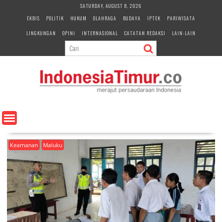
S
SATURDAY, AUGUST 8, 2026
k
EKBIS
POLITIK
HUKUM
OLAHRAGA
BUDAYA
IPTEK
PARIWISATA
i
LINGKUNGAN
OPINI
INTERNASIONAL
CATATAN REDAKSI
LAIN-LAIN
p
t
o
c
o
n
t
e
n
t
Keamanan
Maluku