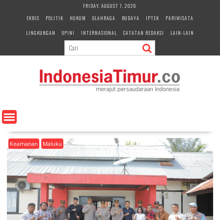
S
FRIDAY, AUGUST 7, 2026
k
EKBIS
POLITIK
HUKUM
OLAHRAGA
BUDAYA
IPTEK
PARIWISATA
i
LINGKUNGAN
OPINI
INTERNASIONAL
CATATAN REDAKSI
LAIN-LAIN
p
t
o
c
o
n
t
e
n
t
Keamanan
Maluku