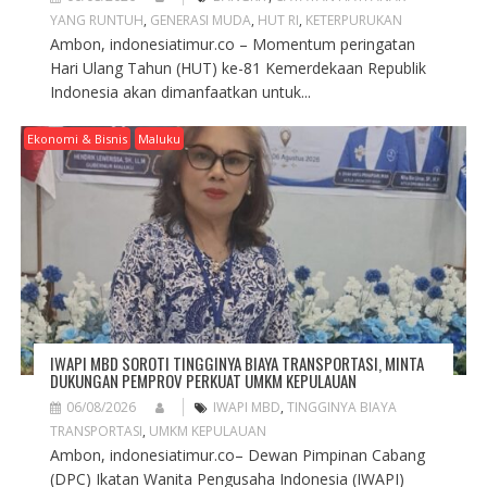
YANG RUNTUH
,
GENERASI MUDA
,
HUT RI
,
KETERPURUKAN
Ambon, indonesiatimur.co – Momentum peringatan
Hari Ulang Tahun (HUT) ke-81 Kemerdekaan Republik
Indonesia akan dimanfaatkan untuk...
Ekonomi & Bisnis
Maluku
IWAPI MBD SOROTI TINGGINYA BIAYA TRANSPORTASI, MINTA
DUKUNGAN PEMPROV PERKUAT UMKM KEPULAUAN
06/08/2026
IWAPI MBD
,
TINGGINYA BIAYA
TRANSPORTASI
,
UMKM KEPULAUAN
Ambon, indonesiatimur.co– Dewan Pimpinan Cabang
(DPC) Ikatan Wanita Pengusaha Indonesia (IWAPI)