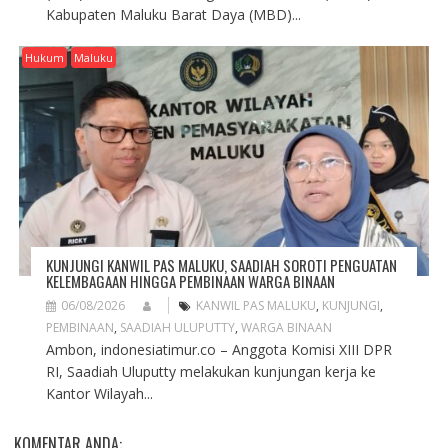
Kabupaten Maluku Barat Daya (MBD)...
Hukum
Maluku
KUNJUNGI KANWIL PAS MALUKU, SAADIAH SOROTI PENGUATAN
KELEMBAGAAN HINGGA PEMBINAAN WARGA BINAAN
06/08/2026
KANWIL PAS MALUKU
,
KUNJUNGI
,
PEMBINAAN
,
SAADIAH ULUPUTTY
,
WARGA BINAAN
Ambon, indonesiatimur.co – Anggota Komisi XIII DPR
RI, Saadiah Uluputty melakukan kunjungan kerja ke
Kantor Wilayah...
KOMENTAR ANDA: