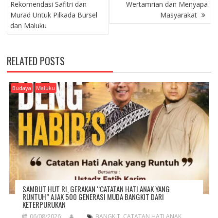
O
Rekomendasi Safitri dan
Wertamrian dan Menyapa
S
Murad Untuk Pilkada Bursel
Masyarakat
T
dan Maluku
N
A
V
RELATED POSTS
I
G
A
Budaya
Maluku
T
I
O
N
SAMBUT HUT RI, GERAKAN “CATATAN HATI ANAK YANG
RUNTUH” AJAK 500 GENERASI MUDA BANGKIT DARI
KETERPURUKAN
06/08/2026
BANGKIT
,
CATATAN HATI ANAK