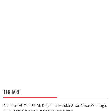
TERBARU
Semarak HUT ke-81 RI, Ditjenpas Maluku Gelar Pekan Olahraga,
927 Warga Binaan Diusulkan Terima Remisi