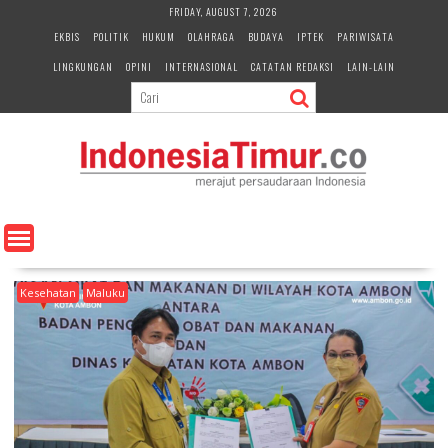
S
FRIDAY, AUGUST 7, 2026
k
EKBIS
POLITIK
HUKUM
OLAHRAGA
BUDAYA
IPTEK
PARIWISATA
i
LINGKUNGAN
OPINI
INTERNASIONAL
CATATAN REDAKSI
LAIN-LAIN
p
t
o
c
o
n
t
e
n
t
Kesehatan
Maluku