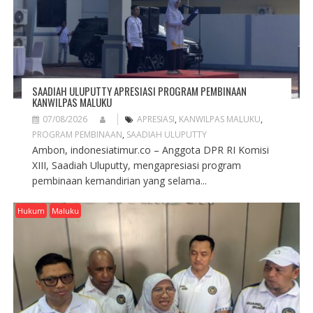
O
N
SAADIAH ULUPUTTY APRESIASI PROGRAM PEMBINAAN
KANWILPAS MALUKU
07/08/2026
APRESIASI
,
KANWILPAS MALUKU
,
PROGRAM PEMBINAAN
,
SAADIAH ULUPUTTY
Ambon, indonesiatimur.co – Anggota DPR RI Komisi
XIII, Saadiah Uluputty, mengapresiasi program
pembinaan kemandirian yang selama...
Hukum
Maluku