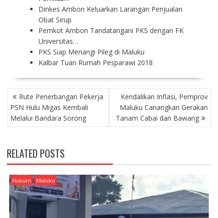
Dinkes Ambon Keluarkan Larangan Penjualan
Obat Sirup
Pemkot Ambon Tandatangani PKS dengan FK
Universitas…
PKS Siap Menangi Pileg di Maluku
Kalbar Tuan Rumah Pesparawi 2018
P
Rute Penerbangan Pekerja
Kendalikan Inflasi, Pemprov
O
PSN Hulu Migas Kembali
Maluku Canangkan Gerakan
S
Melalui Bandara Sorong
Tanam Cabai dan Bawang
T
N
A
RELATED POSTS
V
I
G
Hukum
Maluku
A
T
I