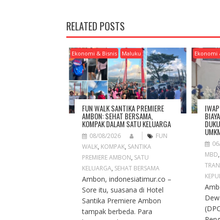
T
N
RELATED POSTS
A
V
I
Ekonomi & Bisnis
Maluku
Ekonomi 
G
A
T
I
O
FUN WALK SANTIKA PREMIERE
IWAP
N
AMBON: SEHAT BERSAMA,
BIAY
KOMPAK DALAM SATU KELUARGA
DUKU
UMKM
08/08/2026
FUN
06
WALK
,
KOMPAK
,
SANTIKA
MBD
PREMIERE AMBON
,
SATU
TRAN
KELUARGA
,
SEHAT BERSAMA
KEPU
Ambon, indonesiatimur.co –
Ambo
Sore itu, suasana di Hotel
Dew
Santika Premiere Ambon
(DPC
tampak berbeda. Para
Peng