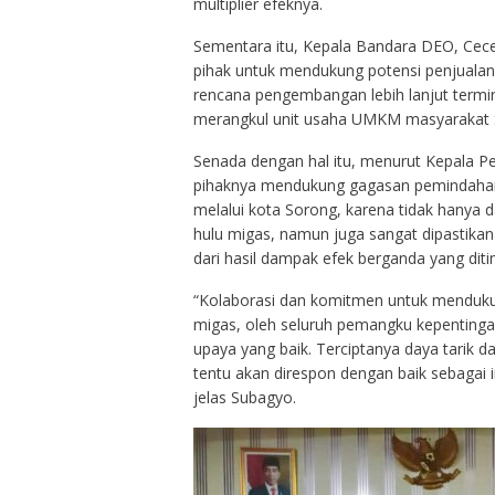
multiplier efeknya.
Sementara itu, Kepala Bandara DEO, Cec
pihak untuk mendukung potensi penjualan
rencana pengembangan lebih lanjut termi
merangkul unit usaha UMKM masyarakat 
Senada dengan hal itu, menurut Kepala P
pihaknya mendukung gagasan pemindahan 
melalui kota Sorong, karena tidak hany
hulu migas, namun juga sangat dipastika
dari hasil dampak efek berganda yang diti
“Kolaborasi dan komitmen untuk mendukun
migas, oleh seluruh pemangku kepentinga
upaya yang baik. Terciptanya daya tarik da
tentu akan direspon dengan baik sebagai in
jelas Subagyo.