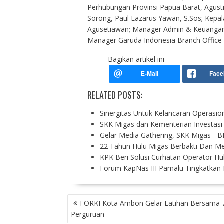
Perhubungan Provinsi Papua Barat, Agust
Sorong, Paul Lazarus Yawan, S.Sos; Kep
Agusetiawan; Manager Admin & Keuangan 
Manager Garuda Indonesia Branch Office S
Bagikan artikel ini
RELATED POSTS:
Sinergitas Untuk Kelancaran Operasio
SKK Migas dan Kementerian Investas
Gelar Media Gathering, SKK Migas - 
22 Tahun Hulu Migas Berbakti Dan Me
KPK Beri Solusi Curhatan Operator H
Forum KapNas III Pamalu Tingkatkan
P
FORKI Kota Ambon Gelar Latihan Bersama 
O
Perguruan
S