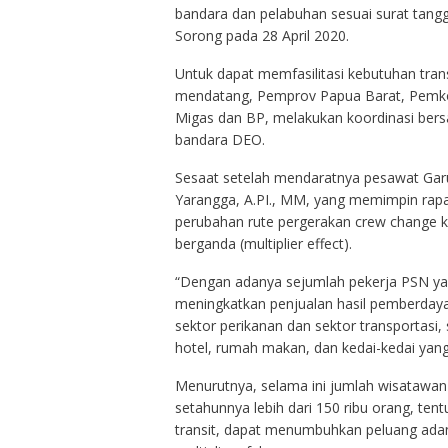
bandara dan pelabuhan sesuai surat tangg
Sorong pada 28 April 2020.
Untuk dapat memfasilitasi kebutuhan tra
mendatang, Pemprov Papua Barat, Pemko
Migas dan BP, melakukan koordinasi bers
bandara DEO.
Sesaat setelah mendaratnya pesawat Garud
Yarangga, A.PI., MM, yang memimpin rap
perubahan rute pergerakan crew change 
berganda (multiplier effect).
“Dengan adanya sejumlah pekerja PSN yan
meningkatkan penjualan hasil pemberda
sektor perikanan dan sektor transportasi,
hotel, rumah makan, dan kedai-kedai yang
Menurutnya, selama ini jumlah wisatawan 
setahunnya lebih dari 150 ribu orang, ten
transit, dapat menumbuhkan peluang adany