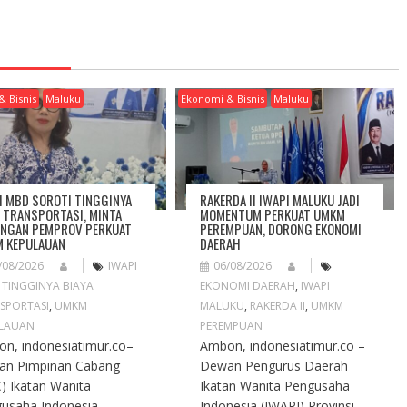
& Bisnis
Maluku
Ekonomi & Bisnis
Maluku
I MBD SOROTI TINGGINYA
RAKERDA II IWAPI MALUKU JADI
A TRANSPORTASI, MINTA
MOMENTUM PERKUAT UMKM
NGAN PEMPROV PERKUAT
PEREMPUAN, DORONG EKONOMI
 KEPULAUAN
DAERAH
/08/2026
IWAPI
06/08/2026
,
TINGGINYA BIAYA
EKONOMI DAERAH
,
IWAPI
SPORTASI
,
UMKM
MALUKU
,
RAKERDA II
,
UMKM
LAUAN
PEREMPUAN
n, indonesiatimur.co–
Ambon, indonesiatimur.co –
an Pimpinan Cabang
Dewan Pengurus Daerah
) Ikatan Wanita
Ikatan Wanita Pengusaha
usaha Indonesia
Indonesia (IWAPI) Provinsi