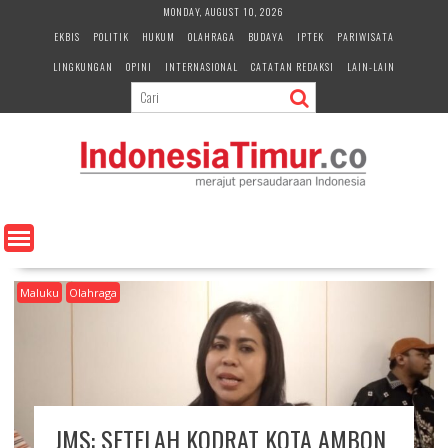
S
MONDAY, AUGUST 10, 2026
k
EKBIS
POLITIK
HUKUM
OLAHRAGA
BUDAYA
IPTEK
PARIWISATA
i
LINGKUNGAN
OPINI
INTERNASIONAL
CATATAN REDAKSI
LAIN-LAIN
p
t
o
c
o
n
t
e
n
t
Maluku
Olahraga
JMS: SETELAH KODRAT KOTA AMBON