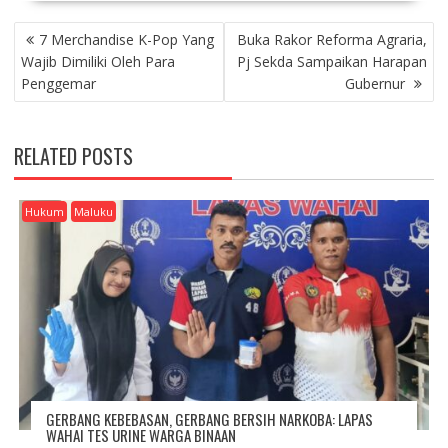
P
7 Merchandise K-Pop Yang
Buka Rakor Reforma Agraria,
O
Wajib Dimiliki Oleh Para
Pj Sekda Sampaikan Harapan
S
Penggemar
Gubernur
T
N
A
RELATED POSTS
V
I
G
Hukum
Maluku
A
T
I
O
N
GERBANG KEBEBASAN, GERBANG BERSIH NARKOBA: LAPAS
WAHAI TES URINE WARGA BINAAN