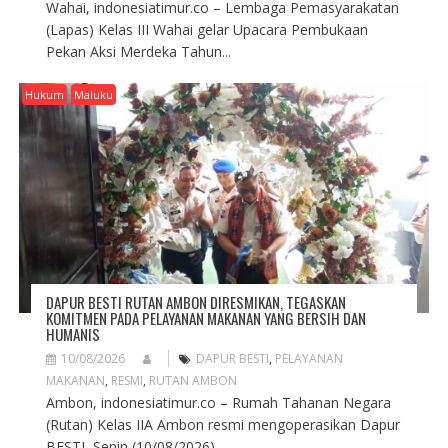
Wahai, indonesiatimur.co – Lembaga Pemasyarakatan
(Lapas) Kelas III Wahai gelar Upacara Pembukaan
Pekan Aksi Merdeka Tahun...
Hukum
Maluku
DAPUR BESTI RUTAN AMBON DIRESMIKAN, TEGASKAN
KOMITMEN PADA PELAYANAN MAKANAN YANG BERSIH DAN
HUMANIS
10/08/2026
DAPUR BESTI
,
PELAYANAN
MAKANAN
,
RESMI
,
RUTAN AMBON
Ambon, indonesiatimur.co – Rumah Tahanan Negara
(Rutan) Kelas IIA Ambon resmi mengoperasikan Dapur
BESTI, Senin (10/08/2026)....