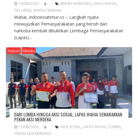
10/08/2026
BERSIH NARKOBA
,
LAPAS WAHAI
,
TES URINE
,
WARGA BINAAN
Wahai, indonesiatimur.co – Langkah nyata
mewujudkan Pemasyarakatan yang bersih dari
narkoba kembali dibuktikan Lembaga Pemasyarakatan
(Lapas)...
Hukum
Maluku
DARI LOMBA HINGGA AKSI SOSIAL, LAPAS WAHAI SEMARAKKAN
PEKAN AKSI MERDEKA
10/08/2026
AKSI SOSIAL
,
LAPAS WAHAI
,
LOMBA
,
PEKAN AKSI MERDEKA