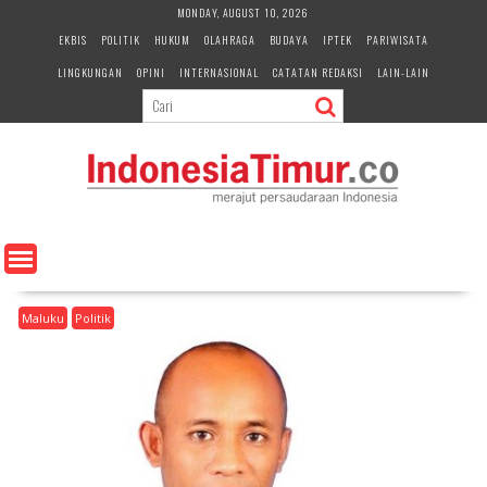
S
MONDAY, AUGUST 10, 2026
k
EKBIS
POLITIK
HUKUM
OLAHRAGA
BUDAYA
IPTEK
PARIWISATA
i
LINGKUNGAN
OPINI
INTERNASIONAL
CATATAN REDAKSI
LAIN-LAIN
p
t
o
c
o
n
t
e
n
t
Maluku
Politik