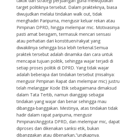
taktik dan strategi perjuangan guna mewujudkan
target politiknya tersebut. Dalam prakteknya, biasa
diwujudkan melalui tindakan walk out, tidak
menghadiri Paripurna, mengusir keluar rekan atau
Pimpinan DPRD, hingga melempar mic. Motivasinya
pasti amat beragam, termasuk mencari sensasi
atau perhatian dari konstituen/rakyat yang
diwakilinya sehingga bisa lebih terkenal.Semua
praktek tersebut adalah dinamika dan cara untuk
mencapai tujuan politik, sehingga wajar terjadi di
setiap proses politik di DPRD. Yang tidak wajar
adalah beberapa dari tindakan tersebut (misalnya:
mengusir Pimpinan Rapat dan melempar mic) justru
telah melanggar Kode Etik sebagaimana dimaksud
dalam Tata Tertib, namun dianggap sebagai
tindakan yang wajar dan benar sehingga mau
dibangga-banggakan. Mestinya, atas tindakan tidak
hadir dalam rapat paripurna, mengusir
Pimpinan/Anggota DPRD, dan melempar mic, dapat
diproses dan dikenakan sanksi etik, bukan
dibanggakan atau dibenarkan,”ungkapnya.