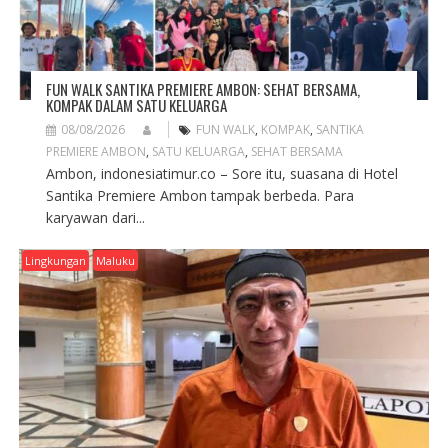
FUN WALK SANTIKA PREMIERE AMBON: SEHAT BERSAMA,
KOMPAK DALAM SATU KELUARGA
08/08/2026
FUN WALK
,
KOMPAK
,
SANTIKA
PREMIERE AMBON
,
SATU KELUARGA
,
SEHAT BERSAMA
Ambon, indonesiatimur.co – Sore itu, suasana di Hotel
Santika Premiere Ambon tampak berbeda. Para
karyawan dari...
Lingkungan
Maluku