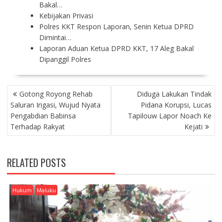
Bakal…
Kebijakan Privasi
Polres KKT Respon Laporan, Senin Ketua DPRD
Dimintai…
Laporan Aduan Ketua DPRD KKT, 17 Aleg Bakal
Dipanggil Polres
P
Gotong Royong Rehab
Diduga Lakukan Tindak
O
Saluran Irigasi, Wujud Nyata
Pidana Korupsi, Lucas
S
Pengabdian Babinsa
Tapilouw Lapor Noach Ke
T
Terhadap Rakyat
Kejati
N
A
V
RELATED POSTS
I
G
A
Hukum
Maluku
T
I
O