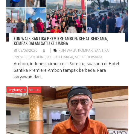
O
N
FUN WALK SANTIKA PREMIERE AMBON: SEHAT BERSAMA,
KOMPAK DALAM SATU KELUARGA
08/08/2026
FUN WALK
,
KOMPAK
,
SANTIKA
PREMIERE AMBON
,
SATU KELUARGA
,
SEHAT BERSAMA
Ambon, indonesiatimur.co – Sore itu, suasana di Hotel
Santika Premiere Ambon tampak berbeda. Para
karyawan dari...
Lingkungan
Maluku