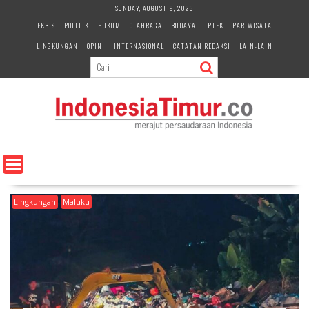
S
SUNDAY, AUGUST 9, 2026
k
EKBIS
POLITIK
HUKUM
OLAHRAGA
BUDAYA
IPTEK
PARIWISATA
i
LINGKUNGAN
OPINI
INTERNASIONAL
CATATAN REDAKSI
LAIN-LAIN
p
t
o
c
o
n
t
e
n
t
Lingkungan
Maluku