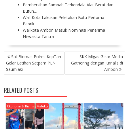
Pembersihan Sampah Terkendala Alat Berat dan
Butuh…
Wali Kota Lakukan Peletakan Batu Pertama
Pabrik…
Walikota Ambon Masuk Nominasi Penerima
Nirwasita Tantra
P
Sat Binmas Polres KepTan
SKK Migas Gelar Media
O
Gelar Latihan Satpam PLN
Gathering dengan Jurnalis di
S
Saumlaki
Ambon
T
N
A
RELATED POSTS
V
I
G
Ekonomi & Bisnis
Maluku
A
T
I