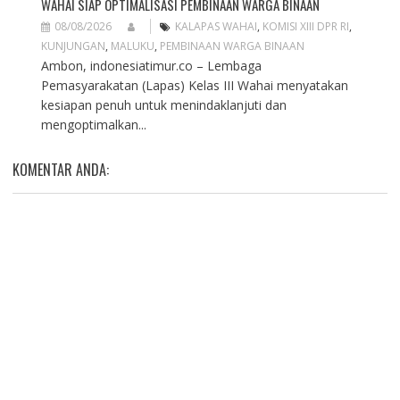
WAHAI SIAP OPTIMALISASI PEMBINAAN WARGA BINAAN
08/08/2026
KALAPAS WAHAI
,
KOMISI XIII DPR RI
,
KUNJUNGAN
,
MALUKU
,
PEMBINAAN WARGA BINAAN
Ambon, indonesiatimur.co – Lembaga
Pemasyarakatan (Lapas) Kelas III Wahai menyatakan
kesiapan penuh untuk menindaklanjuti dan
mengoptimalkan...
KOMENTAR ANDA: