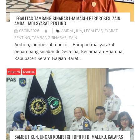
LEGALITAS TAMBANG SINABAR IHA MASIH BERPROSES, ZAIN:
AMDAL JADI SYARAT PENTING
08/08/2026
AMDAL
,
IHA
,
LEGALITAS
,
SYARAT
PENTING
,
TAMBANG SINABAR
,
ZAIN
Ambon, indonesiatimur.co – Harapan masyarakat
penambang sinabar di Desa Iha, Kecamatan Huamual,
Kabupaten Seram Bagian Barat...
Hukum
Maluku
SAMBUT KUNJUNGAN KOMISI XIII DPR RI DI MALUKU, KALAPAS