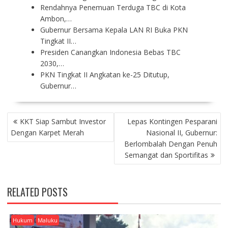
Rendahnya Penemuan Terduga TBC di Kota
Ambon,…
Gubernur Bersama Kepala LAN RI Buka PKN
Tingkat II…
Presiden Canangkan Indonesia Bebas TBC
2030,…
PKN Tingkat II Angkatan ke-25 Ditutup,
Gubernur…
P
KKT Siap Sambut Investor
Lepas Kontingen Pesparani
O
Dengan Karpet Merah
Nasional II, Gubernur:
S
Berlombalah Dengan Penuh
T
Semangat dan Sportifitas
N
A
V
RELATED POSTS
I
G
A
Hukum
Maluku