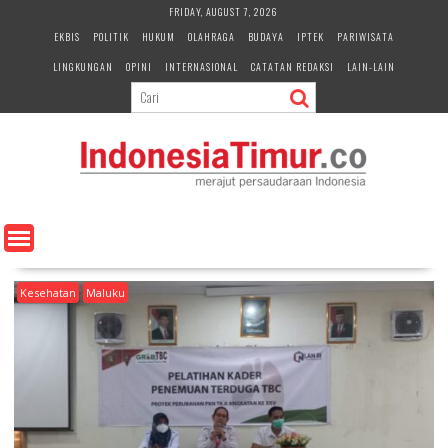
S
FRIDAY, AUGUST 7, 2026
k
EKBIS
POLITIK
HUKUM
OLAHRAGA
BUDAYA
IPTEK
PARIWISATA
i
LINGKUNGAN
OPINI
INTERNASIONAL
CATATAN REDAKSI
LAIN-LAIN
p
t
o
c
o
n
t
e
n
t
Kesehatan
Maluku