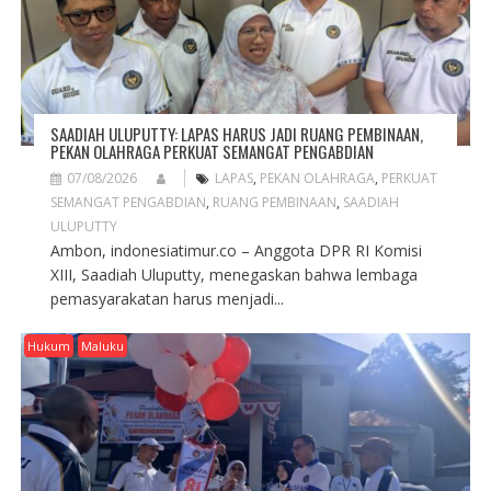
SAADIAH ULUPUTTY: LAPAS HARUS JADI RUANG PEMBINAAN,
PEKAN OLAHRAGA PERKUAT SEMANGAT PENGABDIAN
07/08/2026
LAPAS
,
PEKAN OLAHRAGA
,
PERKUAT
SEMANGAT PENGABDIAN
,
RUANG PEMBINAAN
,
SAADIAH
ULUPUTTY
Ambon, indonesiatimur.co – Anggota DPR RI Komisi
XIII, Saadiah Uluputty, menegaskan bahwa lembaga
pemasyarakatan harus menjadi...
Hukum
Maluku