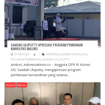
T
I
O
N
SAADIAH ULUPUTTY APRESIASI PROGRAM PEMBINAAN
KANWILPAS MALUKU
07/08/2026
APRESIASI
,
KANWILPAS MALUKU
,
PROGRAM PEMBINAAN
,
SAADIAH ULUPUTTY
Ambon, indonesiatimur.co – Anggota DPR RI Komisi
XIII, Saadiah Uluputty, mengapresiasi program
pembinaan kemandirian yang selama...
Hukum
Maluku