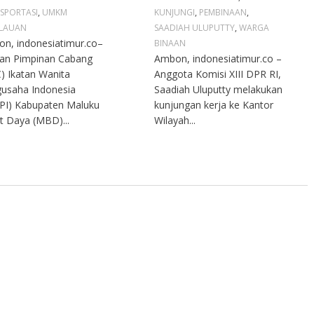
SPORTASI
,
UMKM
KUNJUNGI
,
PEMBINAAN
,
LAUAN
SAADIAH ULUPUTTY
,
WARGA
n, indonesiatimur.co–
BINAAN
an Pimpinan Cabang
Ambon, indonesiatimur.co –
) Ikatan Wanita
Anggota Komisi XIII DPR RI,
usaha Indonesia
Saadiah Uluputty melakukan
PI) Kabupaten Maluku
kunjungan kerja ke Kantor
t Daya (MBD)...
Wilayah...