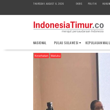
S
THURSDAY, AUGUST 6, 2026
EKBIS
POLITIK
HUKU
k
i
p
t
o
c
o
NASIONAL
PULAU SULAWESI
KEPULAUAN MAL
n
t
Kesehatan
Maluku
e
n
t