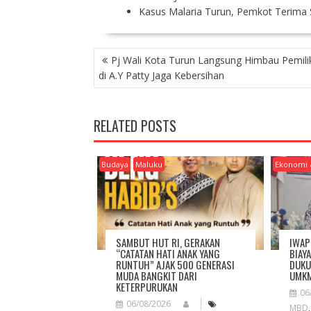
Kasus Malaria Turun, Pemkot Terima S
P
Pj Wali Kota Turun Langsung Himbau Pemili
O
di A.Y Patty Jaga Kebersihan
S
T
N
RELATED POSTS
A
V
I
Budaya
Maluku
Ekonomi 
G
A
T
I
O
SAMBUT HUT RI, GERAKAN
IWAP
N
“CATATAN HATI ANAK YANG
BIAY
RUNTUH” AJAK 500 GENERASI
DUKU
MUDA BANGKIT DARI
UMKM
KETERPURUKAN
06
06/08/2026
MBD