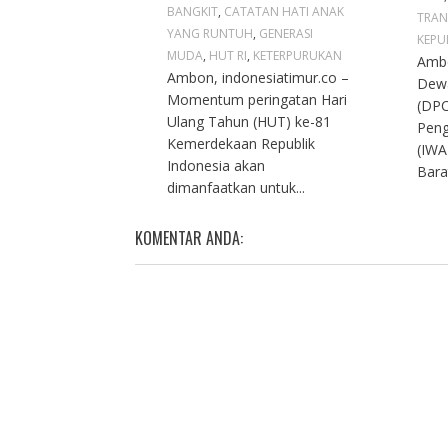
BANGKIT
,
CATATAN HATI ANAK
TRAN
YANG RUNTUH
,
GENERASI
KEPU
MUDA
,
HUT RI
,
KETERPURUKAN
Ambo
Ambon, indonesiatimur.co –
Dew
Momentum peringatan Hari
(DPC
Ulang Tahun (HUT) ke-81
Peng
Kemerdekaan Republik
(IWA
Indonesia akan
Bara
dimanfaatkan untuk...
KOMENTAR ANDA: