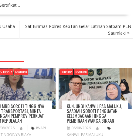
ertifikat…
k Usaha
Sat Binmas Polres KepTan Gelar Latihan Satpam PLN
Saumlaki
& Bisnis
Maluku
Hukum
Maluku
I MBD SOROTI TINGGINYA
KUNJUNGI KANWIL PAS MALUKU,
A TRANSPORTASI, MINTA
SAADIAH SOROTI PENGUATAN
NGAN PEMPROV PERKUAT
KELEMBAGAAN HINGGA
 KEPULAUAN
PEMBINAAN WARGA BINAAN
/08/2026
IWAPI
06/08/2026
,
TINGGINYA BIAYA
KANWIL PAS MALUKU
,