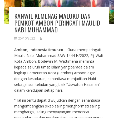
KANWIL KEMENAG MALUKU DAN
PEMKOT AMBON PERINGATI MAULID
NABI MUHAMMAD
25/10/2022
Ambon, indonesiatimur.co
– Guna memperingati
Maulid Nabi Muhammad SAW 1444 H/2022, Pj. Wali
Kota Ambon, Bodewin M. Wattimena meminta
kepada seluruh umat Islam yang berada dalam
lingkup Pemerintah Kota (Pemkot) Ambon agar
dengan kesadaran, senantiasa menjadikan Nabi
sebagai suri teladan yang baik “Uswatun Hasanah”
dalam kehidupan setiap hari.
“Hal ini tentu dapat diwujudkan dengan senantiasa
mengembangkan sikap saling menghormati saling
menghargai, saling menyayangim mencintai
persaudaraan dan perdamaian, antar sesama warga