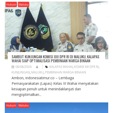
G
Hukum
Maluku
A
T
I
O
N
SAMBUT KUNJUNGAN KOMISI XIII DPR RI DI MALUKU, KALAPAS
WAHAI SIAP OPTIMALISASI PEMBINAAN WARGA BINAAN
08/08/2026
KALAPAS WAHAI
,
KOMISI XIII DPR RI
,
KUNJUNGAN
,
MALUKU
,
PEMBINAAN WARGA BINAAN
Ambon, indonesiatimur.co – Lembaga
Pemasyarakatan (Lapas) Kelas III Wahai menyatakan
kesiapan penuh untuk menindaklanjuti dan
mengoptimalkan...
Hukum
Maluku