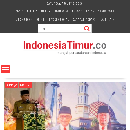
S
SATURDAY, AUGUST 8, 2026
k
EKBIS
POLITIK
HUKUM
OLAHRAGA
BUDAYA
IPTEK
PARIWISATA
i
LINGKUNGAN
OPINI
INTERNASIONAL
CATATAN REDAKSI
LAIN-LAIN
p
t
o
c
o
n
t
e
n
t
Budaya
Maluku