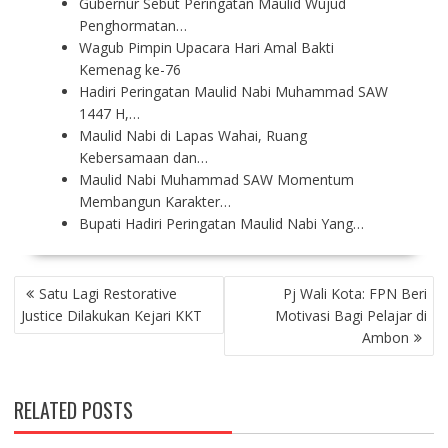
Gubernur Sebut Peringatan Maulid Wujud
Penghormatan…
Wagub Pimpin Upacara Hari Amal Bakti
Kemenag ke-76
Hadiri Peringatan Maulid Nabi Muhammad SAW
1447 H,…
Maulid Nabi di Lapas Wahai, Ruang
Kebersamaan dan…
Maulid Nabi Muhammad SAW Momentum
Membangun Karakter…
Bupati Hadiri Peringatan Maulid Nabi Yang…
P
Satu Lagi Restorative
Pj Wali Kota: FPN Beri
O
Justice Dilakukan Kejari KKT
Motivasi Bagi Pelajar di
S
Ambon
T
N
A
RELATED POSTS
V
I