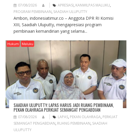
07/08/2026
APRESIASI
,
KANWILPAS MALUKU
,
PROGRAM PEMBINAAN
,
SAADIAH ULUPUTTY
Ambon, indonesiatimur.co – Anggota DPR RI Komisi
XIII, Saadiah Uluputty, mengapresiasi program
pembinaan kemandirian yang selama...
Hukum
Maluku
SAADIAH ULUPUTTY: LAPAS HARUS JADI RUANG PEMBINAAN,
PEKAN OLAHRAGA PERKUAT SEMANGAT PENGABDIAN
07/08/2026
LAPAS
,
PEKAN OLAHRAGA
,
PERKUAT
SEMANGAT PENGABDIAN
,
RUANG PEMBINAAN
,
SAADIAH
ULUPUTTY