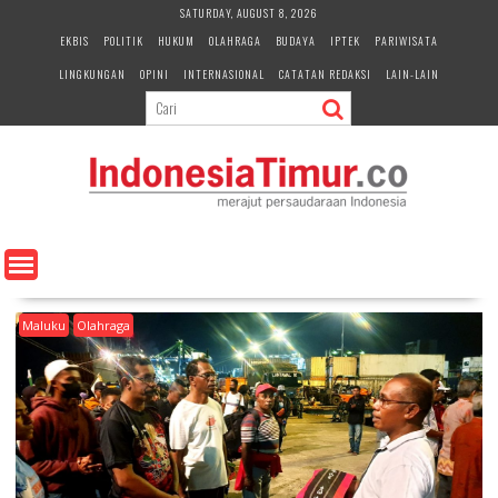
S
SATURDAY, AUGUST 8, 2026
k
EKBIS
POLITIK
HUKUM
OLAHRAGA
BUDAYA
IPTEK
PARIWISATA
i
LINGKUNGAN
OPINI
INTERNASIONAL
CATATAN REDAKSI
LAIN-LAIN
p
t
o
c
o
n
t
e
n
t
Maluku
Olahraga