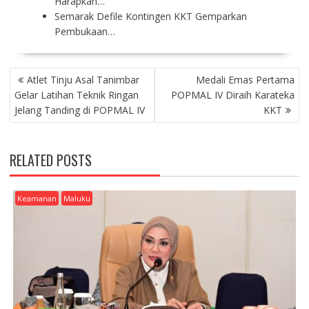
Harapkan…
Semarak Defile Kontingen KKT Gemparkan
Pembukaan…
P
Atlet Tinju Asal Tanimbar
Medali Emas Pertama
O
Gelar Latihan Teknik Ringan
POPMAL IV Diraih Karateka
S
Jelang Tanding di POPMAL IV
KKT
T
N
A
RELATED POSTS
V
I
G
Keamanan
Maluku
A
T
I
O
N