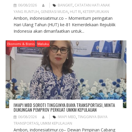
06/08/2026
BANGKIT
,
CATATAN HATI ANAK
YANG RUNTUH
,
GENERASI MUDA
,
HUT RI
,
KETERPURUKAN
Ambon, indonesiatimur.co – Momentum peringatan
Hari Ulang Tahun (HUT) ke-81 Kemerdekaan Republik
Indonesia akan dimanfaatkan untuk...
Ekonomi & Bisnis
Maluku
IWAPI MBD SOROTI TINGGINYA BIAYA TRANSPORTASI, MINTA
DUKUNGAN PEMPROV PERKUAT UMKM KEPULAUAN
06/08/2026
IWAPI MBD
,
TINGGINYA BIAYA
TRANSPORTASI
,
UMKM KEPULAUAN
Ambon, indonesiatimur.co– Dewan Pimpinan Cabang