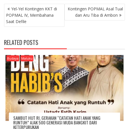
P
Yel-Yel Kontingen KKT di
Kontingen POPMAL Asal Tual
O
POPMAL IV, Membahana
dan Aru Tiba di Ambon
S
Saat Defile
T
N
A
RELATED POSTS
V
I
G
Budaya
Maluku
A
T
I
O
N
SAMBUT HUT RI, GERAKAN “CATATAN HATI ANAK YANG
RUNTUH” AJAK 500 GENERASI MUDA BANGKIT DARI
KETERPURUKAN