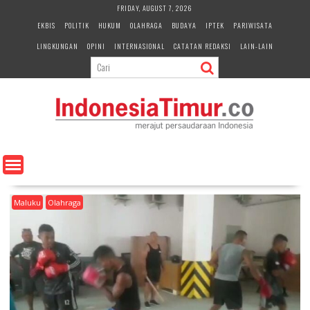
S
FRIDAY, AUGUST 7, 2026
k
EKBIS
POLITIK
HUKUM
OLAHRAGA
BUDAYA
IPTEK
PARIWISATA
i
LINGKUNGAN
OPINI
INTERNASIONAL
CATATAN REDAKSI
LAIN-LAIN
p
t
o
c
o
n
t
e
n
t
Maluku
Olahraga