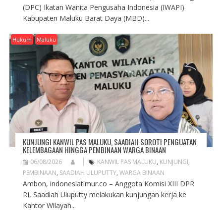
(DPC) Ikatan Wanita Pengusaha Indonesia (IWAPI)
Kabupaten Maluku Barat Daya (MBD)...
Hukum
Maluku
KUNJUNGI KANWIL PAS MALUKU, SAADIAH SOROTI PENGUATAN
KELEMBAGAAN HINGGA PEMBINAAN WARGA BINAAN
06/08/2026
KANWIL PAS MALUKU
,
KUNJUNGI
,
PEMBINAAN
,
SAADIAH ULUPUTTY
,
WARGA BINAAN
Ambon, indonesiatimur.co – Anggota Komisi XIII DPR
RI, Saadiah Uluputty melakukan kunjungan kerja ke
Kantor Wilayah...