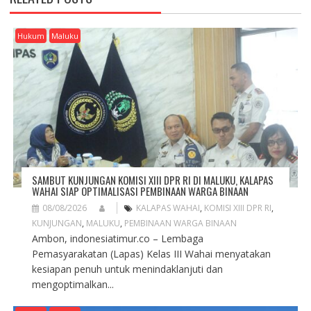
V
I
G
Hukum
Maluku
A
T
I
O
N
SAMBUT KUNJUNGAN KOMISI XIII DPR RI DI MALUKU, KALAPAS
WAHAI SIAP OPTIMALISASI PEMBINAAN WARGA BINAAN
08/08/2026
KALAPAS WAHAI
,
KOMISI XIII DPR RI
,
KUNJUNGAN
,
MALUKU
,
PEMBINAAN WARGA BINAAN
Ambon, indonesiatimur.co – Lembaga
Pemasyarakatan (Lapas) Kelas III Wahai menyatakan
kesiapan penuh untuk menindaklanjuti dan
mengoptimalkan...