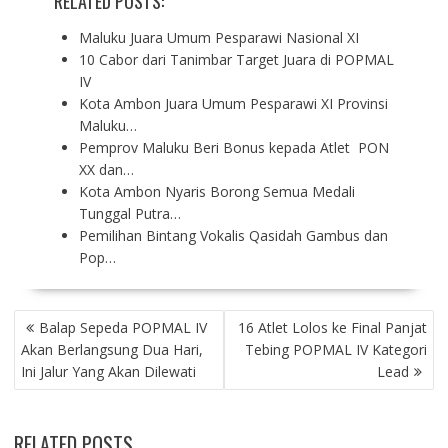
RELATED POSTS:
Maluku Juara Umum Pesparawi Nasional XI
10 Cabor dari Tanimbar Target Juara di POPMAL
IV
Kota Ambon Juara Umum Pesparawi XI Provinsi
Maluku…
Pemprov Maluku Beri Bonus kepada Atlet PON
XX dan…
Kota Ambon Nyaris Borong Semua Medali
Tunggal Putra…
Pemilihan Bintang Vokalis Qasidah Gambus dan
Pop…
P
Balap Sepeda POPMAL IV
16 Atlet Lolos ke Final Panjat
O
Akan Berlangsung Dua Hari,
Tebing POPMAL IV Kategori
S
Ini Jalur Yang Akan Dilewati
Lead
T
N
A
RELATED POSTS