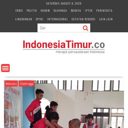
S
SATURDAY, AUGUST 8, 2026
k
EKBIS
POLITIK
HUKUM
OLAHRAGA
BUDAYA
IPTEK
PARIWISATA
i
LINGKUNGAN
OPINI
INTERNASIONAL
CATATAN REDAKSI
LAIN-LAIN
p
t
o
c
o
n
t
e
n
t
Maluku
Olahraga