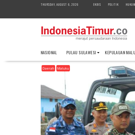
S
THURSDAY, AUGUST 6, 2026
EKBIS
POLITIK
HUKU
k
i
p
t
o
c
o
NASIONAL
PULAU SULAWESI
KEPULAUAN MAL
n
t
Daerah
Maluku
e
n
t