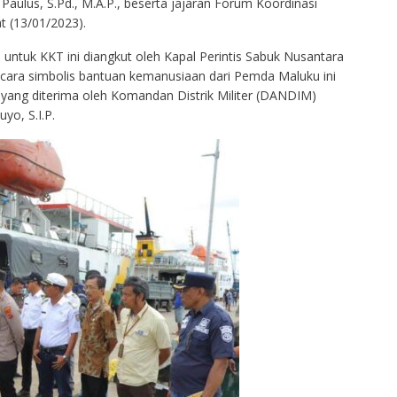
aulus, S.Pd., M.A.P., beserta jajaran Forum Koordinasi
 (13/01/2023).
ntuk KKT ini diangkut oleh Kapal Perintis Sabuk Nusantara
ecara simbolis bantuan kemanusiaan dari Pemda Maluku ini
 yang diterima oleh Komandan Distrik Militer (DANDIM)
yo, S.I.P.