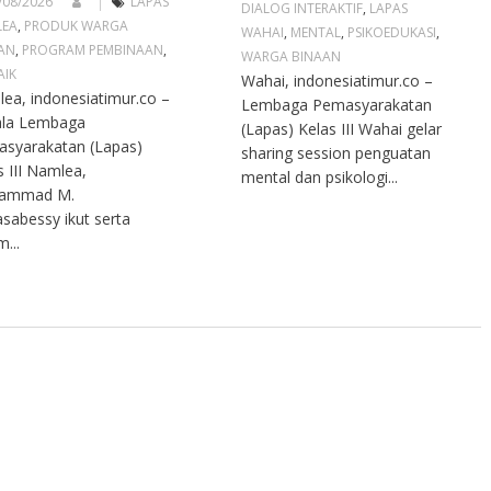
/08/2026
LAPAS
DIALOG INTERAKTIF
,
LAPAS
LEA
,
PRODUK WARGA
WAHAI
,
MENTAL
,
PSIKOEDUKASI
,
AN
,
PROGRAM PEMBINAAN
,
WARGA BINAAN
AIK
Wahai, indonesiatimur.co –
ea, indonesiatimur.co –
Lembaga Pemasyarakatan
ala Lembaga
(Lapas) Kelas III Wahai gelar
syarakatan (Lapas)
sharing session penguatan
s III Namlea,
mental dan psikologi...
ammad M.
sabessy ikut serta
...