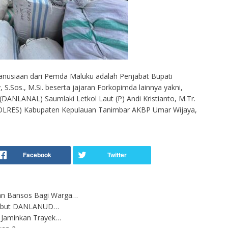
anusiaan dari Pemda Maluku adalah Penjabat Bupati
S.Sos., M.Si. beserta jajaran Forkopimda lainnya yakni,
ANLANAL) Saumlaki Letkol Laut (P) Andi Kristianto, M.Tr.
APOLRES) Kabupaten Kepulauan Tanimbar AKBP Umar Wijaya,
an Bansos Bagi Warga…
ambut DANLANUD…
s Jaminkan Trayek…