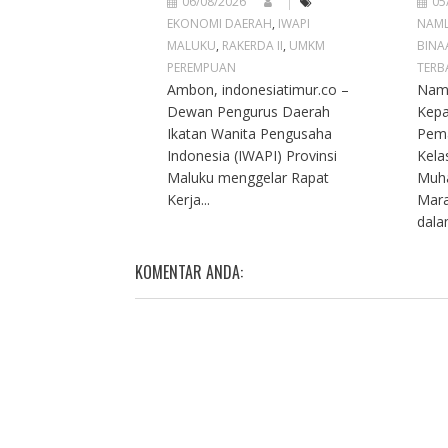
06/08/2026
05
EKONOMI DAERAH
,
IWAPI
NAM
MALUKU
,
RAKERDA II
,
UMKM
BINA
PEREMPUAN
TERB
Ambon, indonesiatimur.co –
Naml
Dewan Pengurus Daerah
Kep
Ikatan Wanita Pengusaha
Pema
Indonesia (IWAPI) Provinsi
Kela
Maluku menggelar Rapat
Muh
Kerja...
Mara
dalam
KOMENTAR ANDA: