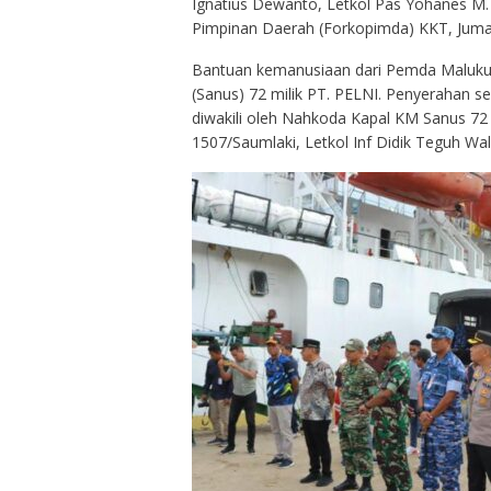
Ignatius Dewanto, Letkol Pas Yohanes M. P
Pimpinan Daerah (Forkopimda) KKT, Jumat
Bantuan kemanusiaan dari Pemda Maluku u
(Sanus) 72 milik PT. PELNI. Penyerahan s
diwakili oleh Nahkoda Kapal KM Sanus 72
1507/Saumlaki, Letkol Inf Didik Teguh Walu