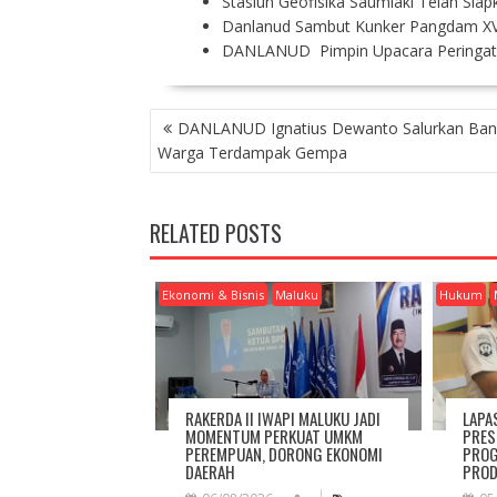
Stasiun Geofisika Saumlaki Telah Sia
Danlanud Sambut Kunker Pangdam XVI
DANLANUD Pimpin Upacara Peringa
P
DANLANUD Ignatius Dewanto Salurkan Ban
O
Warga Terdampak Gempa
S
T
N
RELATED POSTS
A
V
I
Ekonomi & Bisnis
Maluku
Hukum
G
A
T
I
O
RAKERDA II IWAPI MALUKU JADI
LAPA
N
MOMENTUM PERKUAT UMKM
PRES
PEREMPUAN, DORONG EKONOMI
PROG
DAERAH
PROD