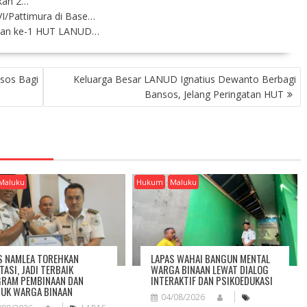
pkan 2…
/Pattimura di Base…
tan ke-1 HUT LANUD…
sos Bagi
Keluarga Besar LANUD Ignatius Dewanto Berbagi
Bansos, Jelang Peringatan HUT
Maluku
Hukum
Maluku
S NAMLEA TOREHKAN
LAPAS WAHAI BANGUN MENTAL
TASI, JADI TERBAIK
WARGA BINAAN LEWAT DIALOG
RAM PEMBINAAN DAN
INTERAKTIF DAN PSIKOEDUKASI
UK WARGA BINAAN
04/08/2026