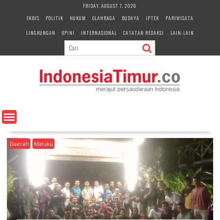
S
FRIDAY, AUGUST 7, 2026
k
EKBIS
POLITIK
HUKUM
OLAHRAGA
BUDAYA
IPTEK
PARIWISATA
i
LINGKUNGAN
OPINI
INTERNASIONAL
CATATAN REDAKSI
LAIN-LAIN
p
t
o
c
o
n
t
e
n
t
Daerah
Maluku