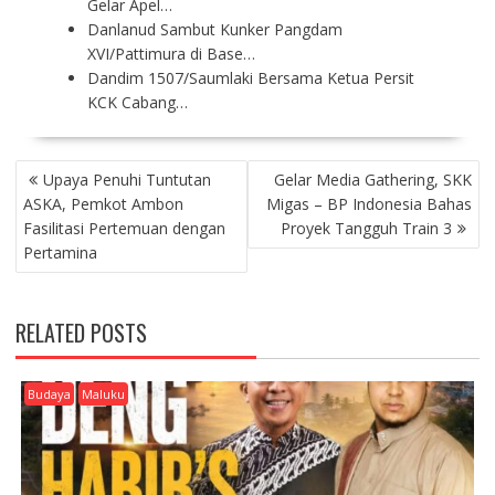
Gelar Apel…
Danlanud Sambut Kunker Pangdam
XVI/Pattimura di Base…
Dandim 1507/Saumlaki Bersama Ketua Persit
KCK Cabang…
P
Upaya Penuhi Tuntutan
Gelar Media Gathering, SKK
O
ASKA, Pemkot Ambon
Migas – BP Indonesia Bahas
S
Fasilitasi Pertemuan dengan
Proyek Tangguh Train 3
T
Pertamina
N
A
V
RELATED POSTS
I
G
A
Budaya
Maluku
T
I
O
N