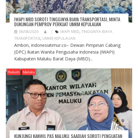
IWAPI MBD SOROTI TINGGINYA BIAYA TRANSPORTASI, MINTA
DUKUNGAN PEMPROV PERKUAT UMKM KEPULAUAN
06/08/2026
IWAPI MBD
,
TINGGINYA BIAYA
TRANSPORTASI
,
UMKM KEPULAUAN
Ambon, indonesiatimur.co– Dewan Pimpinan Cabang
(DPC) Ikatan Wanita Pengusaha Indonesia (IWAPI)
Kabupaten Maluku Barat Daya (MBD)...
Hukum
Maluku
KUNJUNGI KANWIL PAS MALUKU, SAADIAH SOROTI PENGUATAN