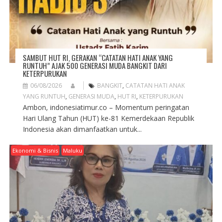
SAMBUT HUT RI, GERAKAN “CATATAN HATI ANAK YANG
RUNTUH” AJAK 500 GENERASI MUDA BANGKIT DARI
KETERPURUKAN
06/08/2026
BANGKIT
,
CATATAN HATI ANAK
YANG RUNTUH
,
GENERASI MUDA
,
HUT RI
,
KETERPURUKAN
Ambon, indonesiatimur.co – Momentum peringatan
Hari Ulang Tahun (HUT) ke-81 Kemerdekaan Republik
Indonesia akan dimanfaatkan untuk...
Ekonomi & Bisnis
Maluku