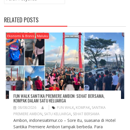
N
A
V
RELATED POSTS
I
G
A
Ekonomi & Bisnis
Maluku
T
I
O
N
FUN WALK SANTIKA PREMIERE AMBON: SEHAT BERSAMA,
KOMPAK DALAM SATU KELUARGA
08/08/2026
FUN WALK
,
KOMPAK
,
SANTIKA
PREMIERE AMBON
,
SATU KELUARGA
,
SEHAT BERSAMA
Ambon, indonesiatimur.co – Sore itu, suasana di Hotel
Santika Premiere Ambon tampak berbeda. Para