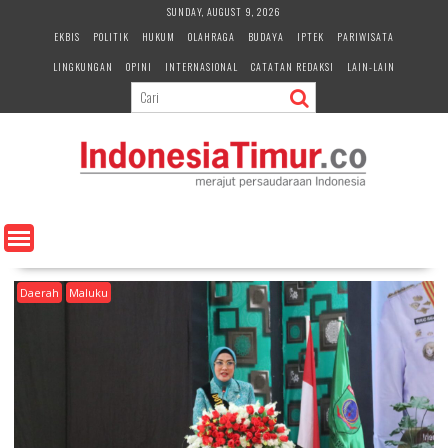
S
SUNDAY, AUGUST 9, 2026
k
EKBIS
POLITIK
HUKUM
OLAHRAGA
BUDAYA
IPTEK
PARIWISATA
i
LINGKUNGAN
OPINI
INTERNASIONAL
CATATAN REDAKSI
LAIN-LAIN
p
t
o
c
o
n
t
e
n
t
Daerah
Maluku