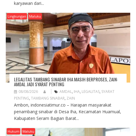
karyawan dari...
Lingkungan
Maluku
LEGALITAS TAMBANG SINABAR IHA MASIH BERPROSES, ZAIN:
AMDAL JADI SYARAT PENTING
08/08/2026
AMDAL
,
IHA
,
LEGALITAS
,
SYARAT
PENTING
,
TAMBANG SINABAR
,
ZAIN
Ambon, indonesiatimur.co – Harapan masyarakat
penambang sinabar di Desa Iha, Kecamatan Huamual,
Kabupaten Seram Bagian Barat...
Hukum
Maluku