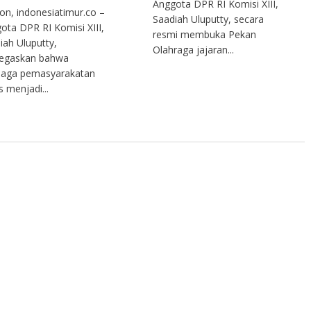
Anggota DPR RI Komisi XIII,
n, indonesiatimur.co –
Saadiah Uluputty, secara
ota DPR RI Komisi XIII,
resmi membuka Pekan
iah Uluputty,
Olahraga jajaran...
egaskan bahwa
aga pemasyarakatan
s menjadi...