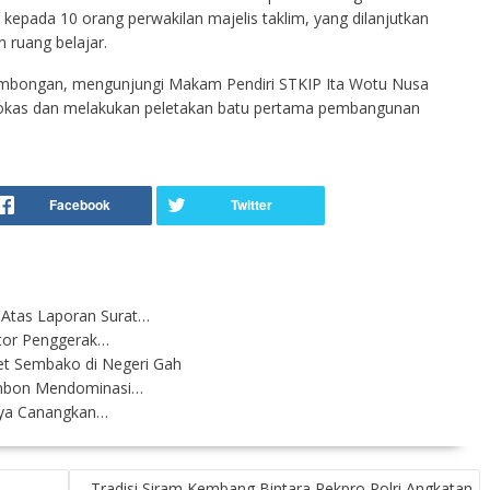
 kepada 10 orang perwakilan majelis taklim, yang dilanjutkan
 ruang belajar.
rombongan, mengunjungi Makam Pendiri STKIP Ita Wotu Nusa
Wokas dan melakukan peletakan batu pertama pembangunan
Atas Laporan Surat…
otor Penggerak…
et Sembako di Negeri Gah
Ambon Mendominasi…
idya Canangkan…
Tradisi Siram Kembang Bintara Rekpro Polri Angkatan