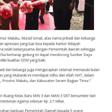
nur Maluku, Murad Ismail, atas nama pribadi dan keluarga
 apresiasi yang luar bisa kepada Kantor Wilayah
a telah bekerjasama dengan Pemerintah daerah sehingga
. Dia berharap gedung ini dapat mendorong Sumber Daya
iki kualitas SDM yang baik.
badi dan keluarga juga mengucapkan selamat memasuki bulan
an yang Mubarak ini mendapat ridho dari Allah SWT, dalam
, Provinsi Maluku, dan Kabuoaten Seram Bagian Timur.”
an Ruang Kelas Baru MIN 3 dan MAN 3 SBT bersumber dari
enterian Agama sebesar Rp. 2.7 Miliar.
yerahan bantuan Pemerintah Daerah kepada 5 orang