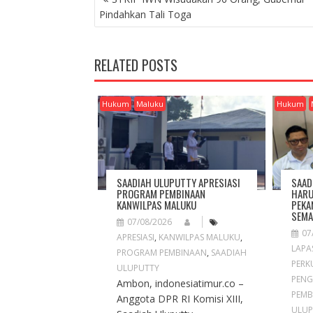
O
Pindahkan Tali Toga
S
T
N
RELATED POSTS
A
V
I
Hukum
Maluku
Hukum
G
A
T
I
O
SAADIAH ULUPUTTY APRESIASI
SAAD
N
PROGRAM PEMBINAAN
HARU
KANWILPAS MALUKU
PEKA
SEMA
07/08/2026
07
APRESIASI
,
KANWILPAS MALUKU
,
LAPA
PROGRAM PEMBINAAN
,
SAADIAH
PERK
ULUPUTTY
PENG
Ambon, indonesiatimur.co –
PEMB
Anggota DPR RI Komisi XIII,
ULUP