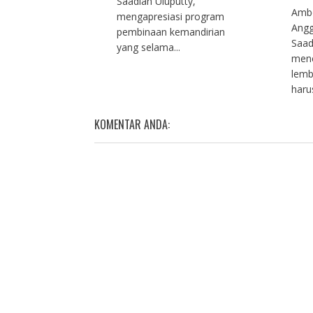
Saadiah Uluputty,
Ambo
mengapresiasi program
Angg
pembinaan kemandirian
Saad
yang selama...
men
lemb
haru
KOMENTAR ANDA: