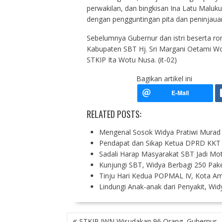
perwakilan, dan bingkisan Ina Latu Maluku
dengan pengguntingan pita dan peninjauan
Sebelumnya Gubernur dan istri beserta 
Kabupaten SBT Hj. Sri Margani Oetami 
STKIP Ita Wotu Nusa. (it-02)
Bagikan artikel ini
RELATED POSTS:
Mengenal Sosok Widya Pratiwi Murad
Pendapat dan Sikap Ketua DPRD KKT 
Sadali Harap Masyarakat SBT Jadi M
Kunjungi SBT, Widya Berbagi 250 Pak
Tinju Hari Kedua POPMAL IV, Kota 
Lindungi Anak-anak dari Penyakit, W
P
STKIP IWN Wisudakan 96 Orang, Gubernur