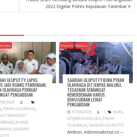
2022 Digelar Polres Kepulauan Tanimbar
Maluku
Hukum
Maluku
IAH ULUPUTTY: LAPAS
SAADIAH ULUPUTTY BUKA PEKAN
S JADI RUANG PEMBINAAN,
OLAHRAGA DITJENPAS MALUKU,
N OLAHRAGA PERKUAT
TEGASKAN SEMANGAT
NGAT PENGABDIAN
KEMERDEKAAN HARUS
DIWUJUDKAN LEWAT
/08/2026
PENGABDIAN
S
,
PEKAN OLAHRAGA
,
07/08/2026
BUKA
,
UAT SEMANGAT
DITJENPAS MALUKU
,
PEKAN
ABDIAN
,
RUANG
OLAHRAGA
,
SAADIAH ULUPUTTY
INAAN
,
SAADIAH
Ambon, indonesiatimur.co –
UTTY