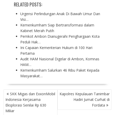
RELATED POSTS:
Urgensi Perlindungan Anak Di Bawah Umur Dan
Visi…
Kemenkumham Siap Bertransformasi dalam
Kabinet Merah Putih
Pemkot Ambon Dianugerahi Penghargaan Kota
Peduli Hak…
Ini Capaian Kementerian Hukum di 100 Hari
Pertama
Audit HAM Nasional Digelar di Ambon, Komnas
HAM…
Kemenkumham Salurkan 46 Ribu Paket Kepada
Masyarakat…
P
SKK Migas dan ExxonMobil
Kapolres Kepulauan Tanimbar
O
Indonesia Kerjasama
Hadiri Jumat Curhat di
S
Eksplorasi Senilai Rp 630
Fordata
T
Miliar
N