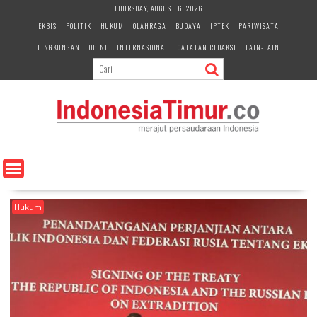
S
THURSDAY, AUGUST 6, 2026
k
EKBIS
POLITIK
HUKUM
OLAHRAGA
BUDAYA
IPTEK
PARIWISATA
i
LINGKUNGAN
OPINI
INTERNASIONAL
CATATAN REDAKSI
LAIN-LAIN
p
t
o
c
o
n
t
e
n
t
Hukum