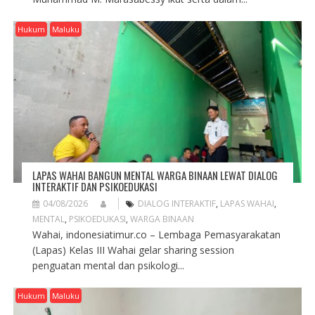
Hukum
Maluku
LAPAS WAHAI BANGUN MENTAL WARGA BINAAN LEWAT DIALOG
INTERAKTIF DAN PSIKOEDUKASI
04/08/2026
DIALOG INTERAKTIF
,
LAPAS WAHAI
,
MENTAL
,
PSIKOEDUKASI
,
WARGA BINAAN
Wahai, indonesiatimur.co – Lembaga Pemasyarakatan
(Lapas) Kelas III Wahai gelar sharing session
penguatan mental dan psikologi...
Hukum
Maluku