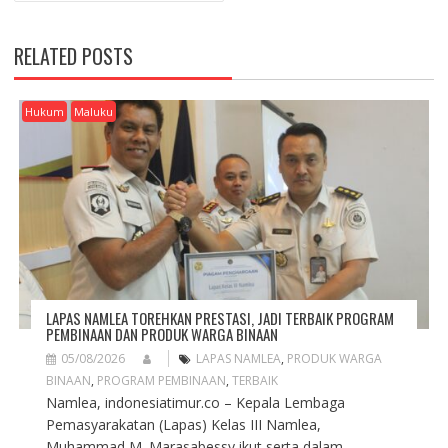
A
V
RELATED POSTS
I
G
A
Hukum
Maluku
T
I
O
N
LAPAS NAMLEA TOREHKAN PRESTASI, JADI TERBAIK PROGRAM
PEMBINAAN DAN PRODUK WARGA BINAAN
05/08/2026
LAPAS NAMLEA
,
PRODUK WARGA
BINAAN
,
PROGRAM PEMBINAAN
,
TERBAIK
Namlea, indonesiatimur.co – Kepala Lembaga
Pemasyarakatan (Lapas) Kelas III Namlea,
Muhammad M. Marasabessy ikut serta dalam...