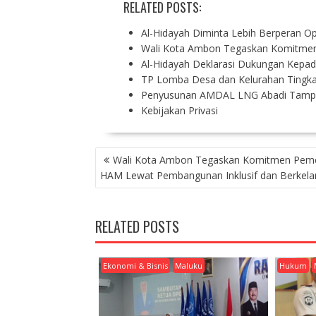
RELATED POSTS:
Al-Hidayah Diminta Lebih Berperan O
Wali Kota Ambon Tegaskan Komitm
Al-Hidayah Deklarasi Dukungan Kepad
TP Lomba Desa dan Kelurahan Tingka
Penyusunan AMDAL LNG Abadi Tam
Kebijakan Privasi
P
Wali Kota Ambon Tegaskan Komitmen Pem
O
HAM Lewat Pembangunan Inklusif dan Berkela
S
T
N
RELATED POSTS
A
V
I
Ekonomi & Bisnis
Maluku
Hukum
G
A
T