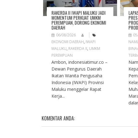
I
O
RAKERDA II IWAPI MALUKU JADI
LAPA
N
MOMENTUM PERKUAT UMKM
PRES
PEREMPUAN, DORONG EKONOMI
PROG
DAERAH
PROD
06/08/2026
05
EKONOMI DAERAH
,
IWAPI
NAM
MALUKU
,
RAKERDA II
,
UMKM
BINA
PEREMPUAN
TERB
Ambon, indonesiatimur.co –
Naml
Dewan Pengurus Daerah
Kep
Ikatan Wanita Pengusaha
Pema
Indonesia (IWAPI) Provinsi
Kela
Maluku menggelar Rapat
Muh
Kerja...
Mara
dalam
KOMENTAR ANDA: