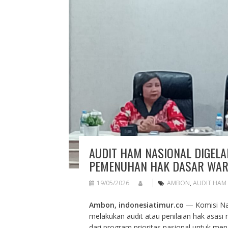
AUDIT HAM NASIONAL DIGEL
PEMENUHAN HAK DASAR WA
19/05/2026
AMBON
,
AUDIT HAM
Ambon, indonesiatimur.co
— Komisi Nas
melakukan audit atau penilaian hak asas
dari program prioritas nasional untuk 