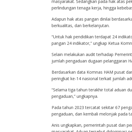
masyarakat. Sedangkan pada hak atas pek
perlindungan tenaga kerja, hingga kebebas
Adapun hak atas pangan dinilai berdasar
berkualitas, dan berkelanjutan.
“Untuk hak pendidikan terdapat 24 indikato
pangan 24 indikator,” ungkap Ketua Kom
Selain melakukan audit terhadap Pemer
jumlah pengaduan dugaan pelanggaran HAM
Berdasarkan data Komnas HAM pusat dan k
peringkat ke-14 nasional terkait jumlah 
“Selama tiga tahun terakhir total aduan 
pengaduan,” ungkapnya.
Pada tahun 2023 tercatat sekitar 67 pen
pengaduan, dan kembali melonjak pada t
Anis ungkapkan, pemerintah pusat dan pe
masyarakat. Aduan tersebut didominasi pe