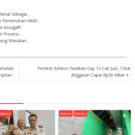
ptimal Sebagai…
en Pemenuhan HAM…
a Assagaff
t Provinsi…
pung Masukan…
enuhan
Pemkot Ambon Pastikan Gaji 13 Cair Juni, Total
njutan
Anggaran Capai Rp30 Miliar
Maluku
Hukum
Maluku