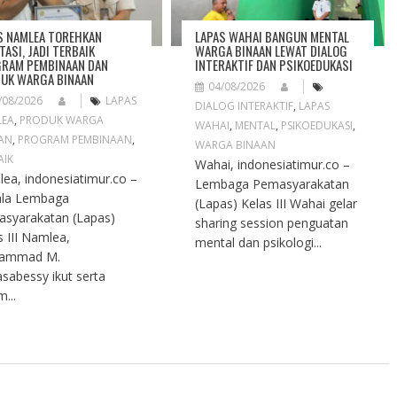
S NAMLEA TOREHKAN
LAPAS WAHAI BANGUN MENTAL
TASI, JADI TERBAIK
WARGA BINAAN LEWAT DIALOG
RAM PEMBINAAN DAN
INTERAKTIF DAN PSIKOEDUKASI
UK WARGA BINAAN
04/08/2026
/08/2026
LAPAS
DIALOG INTERAKTIF
,
LAPAS
LEA
,
PRODUK WARGA
WAHAI
,
MENTAL
,
PSIKOEDUKASI
,
AN
,
PROGRAM PEMBINAAN
,
WARGA BINAAN
AIK
Wahai, indonesiatimur.co –
ea, indonesiatimur.co –
Lembaga Pemasyarakatan
ala Lembaga
(Lapas) Kelas III Wahai gelar
syarakatan (Lapas)
sharing session penguatan
s III Namlea,
mental dan psikologi...
ammad M.
sabessy ikut serta
...