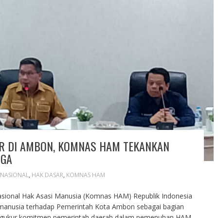
AR DI AMBON, KOMNAS HAM TEKANKAN
RGA
 NASIONAL
,
HAK DASAR
,
KOMNAS HAM
ional Hak Asasi Manusia (Komnas HAM) Republik Indonesia
i manusia terhadap Pemerintah Kota Ambon sebagai bagian
mengukur komitmen pemerintah daerah dalam pemenuhan HAM.