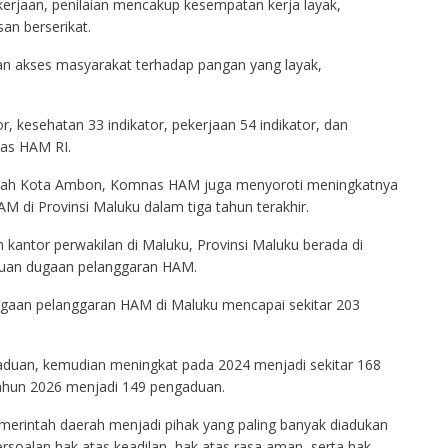
erjaan, penilaian mencakup kesempatan kerja layak,
an berserikat.
kan akses masyarakat terhadap pangan yang layak,
r, kesehatan 33 indikator, pekerjaan 54 indikator, dan
nas HAM RI.
intah Kota Ambon, Komnas HAM juga menyoroti meningkatnya
 di Provinsi Maluku dalam tiga tahun terakhir.
antor perwakilan di Maluku, Provinsi Maluku berada di
aduan dugaan pelanggaran HAM.
dugaan pelanggaran HAM di Maluku mencapai sekitar 203
gaduan, kemudian meningkat pada 2024 menjadi sekitar 168
ahun 2026 menjadi 149 pengaduan.
merintah daerah menjadi pihak yang paling banyak diadukan
rsoalan hak atas keadilan, hak atas rasa aman, serta hak