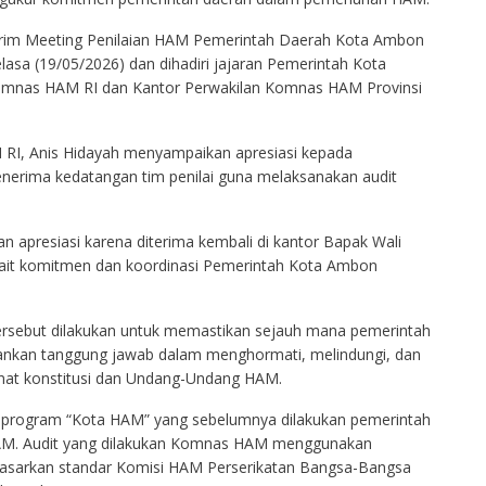
terim Meeting Penilaian HAM Pemerintah Daerah Kota Ambon
lasa (19/05/2026) dan dihadiri jajaran Pemerintah Kota
omnas HAM RI dan Kantor Perwakilan Komnas HAM Provinsi
I, Anis Hidayah menyampaikan apresiasi kepada
erima kedatangan tim penilai guna melaksanakan audit
n apresiasi karena diterima kembali di kantor Bapak Wali
kait komitmen dan koordinasi Pemerintah Kota Ambon
rsebut dilakukan untuk memastikan sejauh mana pemerintah
nkan tanggung jawab dalam menghormati, melindungi, dan
nat konstitusi dan Undang-Undang HAM.
n program “Kota HAM” yang sebelumnya dilakukan pemerintah
AM. Audit yang dilakukan Komnas HAM menggunakan
erdasarkan standar Komisi HAM Perserikatan Bangsa-Bangsa