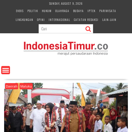
S
SUNDAY, AUGUST 9, 2026
k
EKBIS
POLITIK
HUKUM
OLAHRAGA
BUDAYA
IPTEK
PARIWISATA
i
LINGKUNGAN
OPINI
INTERNASIONAL
CATATAN REDAKSI
LAIN-LAIN
p
t
o
c
o
n
t
e
n
t
Daerah
Maluku