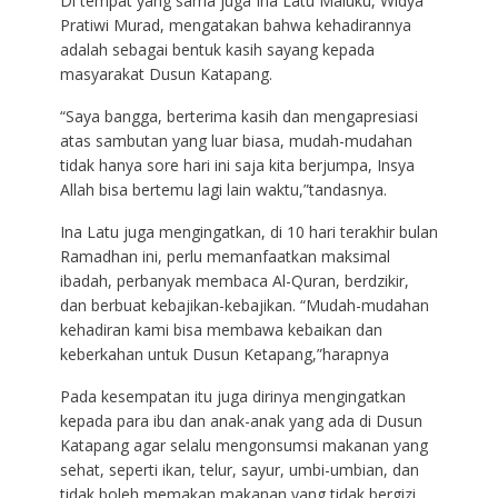
Di tempat yang sama juga Ina Latu Maluku, Widya
Pratiwi Murad, mengatakan bahwa kehadirannya
adalah sebagai bentuk kasih sayang kepada
masyarakat Dusun Katapang.
“Saya bangga, berterima kasih dan mengapresiasi
atas sambutan yang luar biasa, mudah-mudahan
tidak hanya sore hari ini saja kita berjumpa, Insya
Allah bisa bertemu lagi lain waktu,”tandasnya.
Ina Latu juga mengingatkan, di 10 hari terakhir bulan
Ramadhan ini, perlu memanfaatkan maksimal
ibadah, perbanyak membaca Al-Quran, berdzikir,
dan berbuat kebajikan-kebajikan. “Mudah-mudahan
kehadiran kami bisa membawa kebaikan dan
keberkahan untuk Dusun Ketapang,”harapnya
Pada kesempatan itu juga dirinya mengingatkan
kepada para ibu dan anak-anak yang ada di Dusun
Katapang agar selalu mengonsumsi makanan yang
sehat, seperti ikan, telur, sayur, umbi-umbian, dan
tidak boleh memakan makanan yang tidak bergizi,