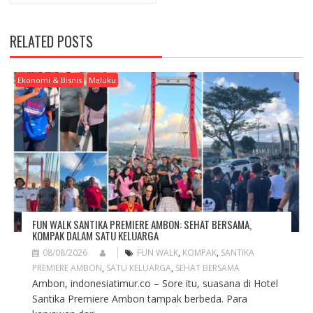
N
A
V
RELATED POSTS
I
G
A
Ekonomi & Bisnis
Maluku
T
I
O
N
FUN WALK SANTIKA PREMIERE AMBON: SEHAT BERSAMA,
KOMPAK DALAM SATU KELUARGA
08/08/2026
FUN WALK
,
KOMPAK
,
SANTIKA
PREMIERE AMBON
,
SATU KELUARGA
,
SEHAT BERSAMA
Ambon, indonesiatimur.co – Sore itu, suasana di Hotel
Santika Premiere Ambon tampak berbeda. Para