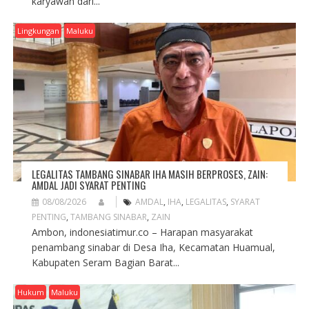
karyawan dari...
Lingkungan
Maluku
LEGALITAS TAMBANG SINABAR IHA MASIH BERPROSES, ZAIN:
AMDAL JADI SYARAT PENTING
08/08/2026
AMDAL
,
IHA
,
LEGALITAS
,
SYARAT
PENTING
,
TAMBANG SINABAR
,
ZAIN
Ambon, indonesiatimur.co – Harapan masyarakat
penambang sinabar di Desa Iha, Kecamatan Huamual,
Kabupaten Seram Bagian Barat...
Hukum
Maluku