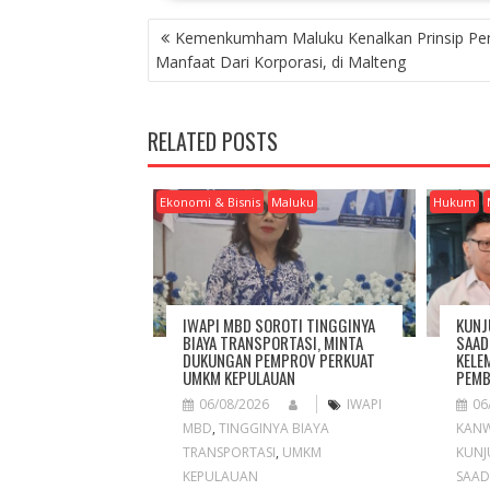
P
Kemenkumham Maluku Kenalkan Prinsip Pem
O
Manfaat Dari Korporasi, di Malteng
S
T
N
RELATED POSTS
A
V
I
Ekonomi & Bisnis
Maluku
Hukum
G
A
T
I
O
IWAPI MBD SOROTI TINGGINYA
KUNJ
N
BIAYA TRANSPORTASI, MINTA
SAAD
DUKUNGAN PEMPROV PERKUAT
KELE
UMKM KEPULAUAN
PEMB
06/08/2026
IWAPI
06
MBD
,
TINGGINYA BIAYA
KANW
TRANSPORTASI
,
UMKM
KUNJ
KEPULAUAN
SAAD