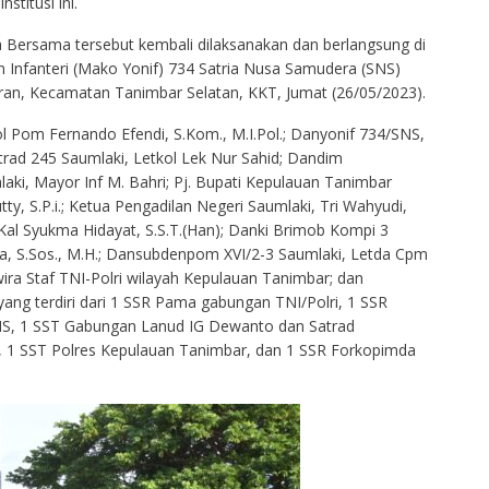
titusi ini.
ga Bersama tersebut kembali dilaksanakan dan berlangsung di
Infanteri (Mako Yonif) 734 Satria Nusa Samudera (SNS)
ran, Kecamatan Tanimbar Selatan, KKT, Jumat (26/05/2023).
ol Pom Fernando Efendi, S.Kom., M.I.Pol.; Danyonif 734/SNS,
satrad 245 Saumlaki, Letkol Lek Nur Sahid; Dandim
aki, Mayor Inf M. Bahri; Pj. Bupati Kepulauan Tanimbar
utty, S.P.i.; Ketua Pengadilan Negeri Saumlaki, Tri Wahyudi,
Kal Syukma Hidayat, S.S.T.(Han); Danki Brimob Kompi 3
ta, S.Sos., M.H.; Dansubdenpom XVI/2-3 Saumlaki, Letda Cpm
ira Staf TNI-Polri wilayah Kepulauan Tanimbar; dan
ng terdiri dari 1 SSR Pama gabungan TNI/Polri, 1 SSR
NS, 1 SST Gabungan Lanud IG Dewanto dan Satrad
, 1 SST Polres Kepulauan Tanimbar, dan 1 SSR Forkopimda