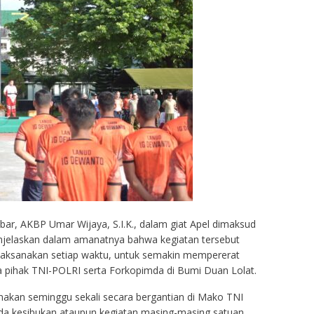
ar, AKBP Umar Wijaya, S.I.K., dalam giat Apel dimaksud
njelaskan dalam amanatnya bahwa kegiatan tersebut
ilaksanakan setiap waktu, untuk semakin mempererat
a pihak TNI-POLRI serta Forkopimda di Bumi Duan Lolat.
anakan seminggu sekali secara bergantian di Mako TNI
da kesibukan ataupun kegiatan masing-masing satuan,