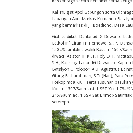
berolahraga secara bersama-sama ketiga ins
Kali ini, giat Apel Gabungan serta Olahra
Lapangan Apel Markas Komando Batalyon 
yang bermarkas di Jl. Boediono, Desa Lau
Giat itu diikuti Danlanud IG Dewanto Letk
Letkol Inf Efran Tri Hernowo, S.I.P.; Dan
1507/Saumlaki diwakili Kasdim 1507/Sauml
diwakili Asisten III KKT, Poly D. F. Matitap
S.H.; Kadislog Lanud IG Dewanto, Kapten 
Batalyon C Pelopor, AKP Agustinus Laina
Gilang Fathurohman, S.Tr.(Han); Para Perw
Forkopimda KKT, serta susunan pasukan ya
Kodim 1507/Saumlaki, 1 SST Yonif 734/S
245/Saumlaki, 1 SSR Sat Brimob Saumlaki
setempat.