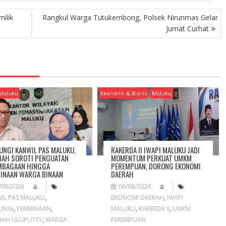
ilik
Rangkul Warga Tutukembong, Polsek Nirunmas Gelar
Jumat Curhat
Maluku
Ekonomi & Bisnis
Maluku
UNGI KANWIL PAS MALUKU,
RAKERDA II IWAPI MALUKU JADI
IAH SOROTI PENGUATAN
MOMENTUM PERKUAT UMKM
MBAGAAN HINGGA
PEREMPUAN, DORONG EKONOMI
INAAN WARGA BINAAN
DAERAH
/08/2026
06/08/2026
IL PAS MALUKU
,
EKONOMI DAERAH
,
IWAPI
UNGI
,
PEMBINAAN
,
MALUKU
,
RAKERDA II
,
UMKM
IAH ULUPUTTY
,
WARGA
PEREMPUAN