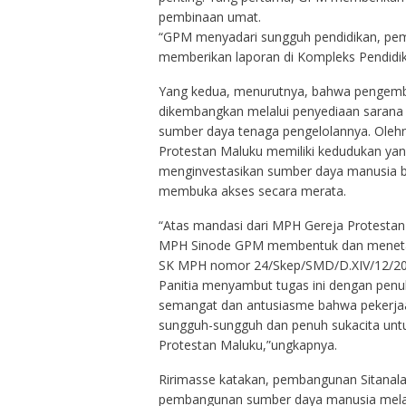
pembinaan umat.
“GPM menyadari sungguh pendidikan, pem
memberikan laporan di Kompleks Pendidi
Yang kedua, menurutnya, bahwa pengemba
dikembangkan melalui penyediaan sarana d
sumber daya tenaga pengelolannya. Oleh
Protestan Maluku memiliki kedudukan ya
menginvestasikan sumber daya manusia be
membuka akses secara merata.
“Atas mandasi dari MPH Gereja Protestan
MPH Sinode GPM membentuk dan menetapk
SK MPH nomor 24/Skep/SMD/D.XIV/12/202
Panitia menyambut tugas ini dengan penu
semangat dan antusiasme bahwa pekerjaan
sungguh-sungguh dan penuh sukacita untu
Protestan Maluku,”ungkapnya.
Ririmasse katakan, pembangunan Sitanal
pembangunan sumber daya manusia melal