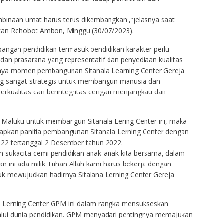
binaan umat harus terus dikembangkan ,”jelasnya saat
kan Rehobot Ambon, Minggu (30/07/2023).
ngan pendidikan termasuk pendidikan karakter perlu
an prasarana yang representatif dan penyediaan kualitas
nya momen pembangunan Sitanala Learning Center Gereja
ng sangat strategis untuk membangun manusia dan
rkualitas dan berintegritas dengan menjangkau dan
 Maluku untuk membangun Sitanala Lering Center ini, maka
an panitia pembangunan Sitanala Lerning Center dengan
2 tertanggal 2 Desember tahun 2022.
h sukacita demi pendidikan anak-anak kita bersama, dalam
 ini ada milik Tuhan Allah kami harus bekerja dengan
k mewujudkan hadirnya Sitalana Lerning Center Gereja
a Lerning Center GPM ini dalam rangka mensukseskan
ui dunia pendidikan. GPM menyadari pentingnya memajukan