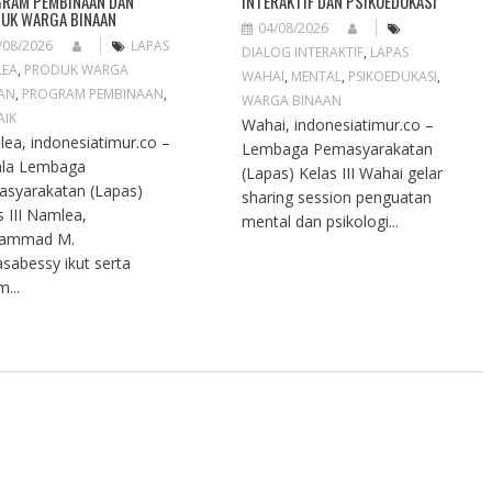
RAM PEMBINAAN DAN
INTERAKTIF DAN PSIKOEDUKASI
UK WARGA BINAAN
04/08/2026
/08/2026
LAPAS
DIALOG INTERAKTIF
,
LAPAS
LEA
,
PRODUK WARGA
WAHAI
,
MENTAL
,
PSIKOEDUKASI
,
AN
,
PROGRAM PEMBINAAN
,
WARGA BINAAN
AIK
Wahai, indonesiatimur.co –
ea, indonesiatimur.co –
Lembaga Pemasyarakatan
ala Lembaga
(Lapas) Kelas III Wahai gelar
syarakatan (Lapas)
sharing session penguatan
s III Namlea,
mental dan psikologi...
ammad M.
sabessy ikut serta
...