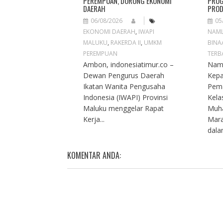
PEREMPUAN, DORONG EKONOMI
PROG
DAERAH
PROD
06/08/2026
05
EKONOMI DAERAH
,
IWAPI
NAM
MALUKU
,
RAKERDA II
,
UMKM
BINA
PEREMPUAN
TERB
Ambon, indonesiatimur.co –
Naml
Dewan Pengurus Daerah
Kep
Ikatan Wanita Pengusaha
Pema
Indonesia (IWAPI) Provinsi
Kela
Maluku menggelar Rapat
Muh
Kerja...
Mara
dalam
KOMENTAR ANDA: