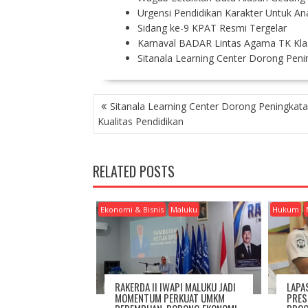
Urgensi Pendidikan Karakter Untuk An
Sidang ke-9 KPAT Resmi Tergelar
Karnaval BADAR Lintas Agama TK Kla
Sitanala Learning Center Dorong Peni
P
Sitanala Learning Center Dorong Peningkat
O
Kualitas Pendidikan
S
T
N
RELATED POSTS
A
V
I
Ekonomi & Bisnis
Maluku
Hukum
G
A
T
I
O
RAKERDA II IWAPI MALUKU JADI
LAPA
N
MOMENTUM PERKUAT UMKM
PRES