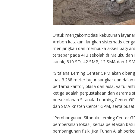
Untuk mengakomodasi kebutuhan layanan p
Ambon katakan, langkah sistematis dengan
menjangkau dan membuka akses bagi anak-
tersebar pada 413 sekolah di Maluku dan
kanak, 310 SD, 42 SMP, 12 SMA dan 1 SM
“Sitalana Lerning Center GPM akan diban
luas 3.268 meter bujur sangkar dan dala
pertama kantor, plasa dan aula, yaitu lant
ketiga adalah perpustakaan dan asrama si
persekolahan Sitanala Learning Center G
dan SMA Kristen Center GPM, serta pusat s
“Pembangunan Sitanala Lerning Center GP
pembersihan lokasi, kedua peletakan batu
pembangunan fisik. Jika Tuhan Allah ber