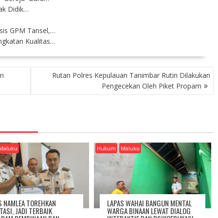
ak Didik…
sis GPM Tansel,…
ngkatan Kualitas…
an
Rutan Polres Kepulauan Tanimbar Rutin Dilakukan
Pengecekan Oleh Piket Propam
Maluku
Hukum
Maluku
S NAMLEA TOREHKAN
LAPAS WAHAI BANGUN MENTAL
TASI, JADI TERBAIK
WARGA BINAAN LEWAT DIALOG