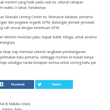
 menteri yang hadir pada saat ini, seluruh tahapan
m waktu 3 tahun,”tandasnya.
Sitanala Lerning Center ini, Ririmasse katakan, pertama
bangan dari pegawai organik GPM, dukungan jemaat-jemaaat,
ng sah sesuai dengan ketentuan GPM.
 Menteri Investasi yaitu, bapak Bahlil. Ketiga, untuk asrama
terangnya.
da sikap siap memulai seluruh rangkaian pembangunan
 peletakan batu pertama, sehingga momen ini bukan hanya
etapi sekaligus tanda kesiapan semua untuk sorong bahu par
al di Maluku Utara
g Gereja Baru…