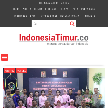
S
THURSDAY, AUGUST 6, 2026
k
EKBIS
POLITIK
HUKUM
OLAHRAGA
BUDAYA
IPTEK
PARIWISATA
i
LINGKUNGAN
OPINI
INTERNASIONAL
CATATAN REDAKSI
LAIN-LAIN
p
t
o
c
o
n
t
e
n
t
Agenda
Maluku