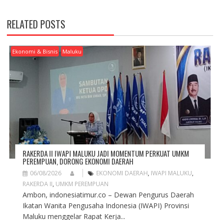
V
I
RELATED POSTS
G
A
T
Ekonomi & Bisnis
Maluku
I
O
N
RAKERDA II IWAPI MALUKU JADI MOMENTUM PERKUAT UMKM
PEREMPUAN, DORONG EKONOMI DAERAH
06/08/2026
EKONOMI DAERAH
,
IWAPI MALUKU
,
RAKERDA II
,
UMKM PEREMPUAN
Ambon, indonesiatimur.co – Dewan Pengurus Daerah
Ikatan Wanita Pengusaha Indonesia (IWAPI) Provinsi
Maluku menggelar Rapat Kerja...