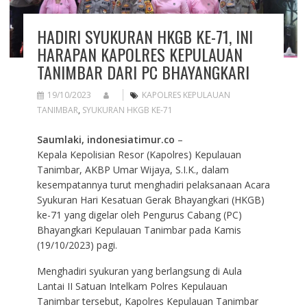
HADIRI SYUKURAN HKGB KE-71, INI
HARAPAN KAPOLRES KEPULAUAN
TANIMBAR DARI PC BHAYANGKARI
19/10/2023
KAPOLRES KEPULAUAN
TANIMBAR
,
SYUKURAN HKGB KE-71
Saumlaki, indonesiatimur.co
–
Kepala Kepolisian Resor (Kapolres) Kepulauan
Tanimbar, AKBP Umar Wijaya, S.I.K., dalam
kesempatannya turut menghadiri pelaksanaan Acara
Syukuran Hari Kesatuan Gerak Bhayangkari (HKGB)
ke-71 yang digelar oleh Pengurus Cabang (PC)
Bhayangkari Kepulauan Tanimbar pada Kamis
(19/10/2023) pagi.
Menghadiri syukuran yang berlangsung di Aula
Lantai II Satuan Intelkam Polres Kepulauan
Tanimbar tersebut, Kapolres Kepulauan Tanimbar