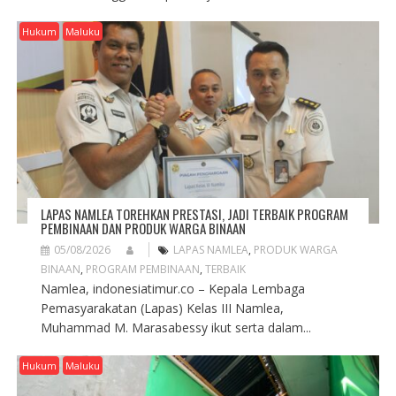
Hukum
Maluku
LAPAS NAMLEA TOREHKAN PRESTASI, JADI TERBAIK PROGRAM
PEMBINAAN DAN PRODUK WARGA BINAAN
05/08/2026
LAPAS NAMLEA
,
PRODUK WARGA
BINAAN
,
PROGRAM PEMBINAAN
,
TERBAIK
Namlea, indonesiatimur.co – Kepala Lembaga
Pemasyarakatan (Lapas) Kelas III Namlea,
Muhammad M. Marasabessy ikut serta dalam...
Hukum
Maluku