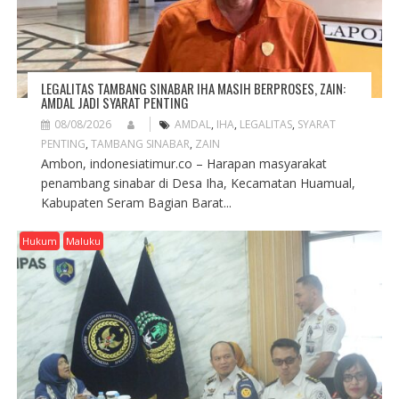
LEGALITAS TAMBANG SINABAR IHA MASIH BERPROSES, ZAIN:
AMDAL JADI SYARAT PENTING
08/08/2026
AMDAL
,
IHA
,
LEGALITAS
,
SYARAT
PENTING
,
TAMBANG SINABAR
,
ZAIN
Ambon, indonesiatimur.co – Harapan masyarakat
penambang sinabar di Desa Iha, Kecamatan Huamual,
Kabupaten Seram Bagian Barat...
Hukum
Maluku