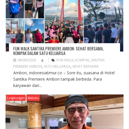
I
O
N
FUN WALK SANTIKA PREMIERE AMBON: SEHAT BERSAMA,
KOMPAK DALAM SATU KELUARGA
08/08/2026
FUN WALK
,
KOMPAK
,
SANTIKA
PREMIERE AMBON
,
SATU KELUARGA
,
SEHAT BERSAMA
Ambon, indonesiatimur.co – Sore itu, suasana di Hotel
Santika Premiere Ambon tampak berbeda. Para
karyawan dari...
Lingkungan
Maluku