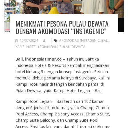
MENIKMATI PESONA PULAU DEWATA
DENGAN AKOMODASI “INSTAGENIC”
15/07/2024
AKOMODASI INSTAGENIC
,
BALI
,
KAMPI HOTEL LEGIAN BALI
,
PULAU DEWATA
Bali, indonesiatimur.co
– Tahun ini, Santika
Indonesia Hotels & Resorts kembali menghadirkan
hotel bintang 3 dengan konsep instagenic. Setelah
memulai debut pertama kalinya di Surabaya, kali ini
Kampi Hotel hadir di tengah keindahan pantai di
Pulau Dewata, yaitu Kampi Hotel Legian – Bali.
Kampi Hotel Legian – Bali terdiri dari 102 kamar
dengan 6 jenis pilihan kamar, yaitu Champ, Champ
Pool Access, Champ Balcony Access, Champ Suite,
Champ Suite Balcony, dan Champ Suite Pool
Access. Fasilitas lain yang dapat dinikmati oleh para