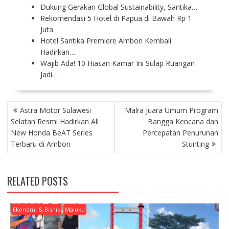
Dukung Gerakan Global Sustainability, Santika…
Rekomendasi 5 Hotel di Papua di Bawah Rp 1
Juta
Hotel Santika Premiere Ambon Kembali
Hadirkan…
Wajib Ada! 10 Hiasan Kamar Ini Sulap Ruangan
Jadi…
P
Astra Motor Sulawesi
Malra Juara Umum Program
O
Selatan Resmi Hadirkan All
Bangga Kencana dan
S
New Honda BeAT Series
Percepatan Penurunan
T
Terbaru di Ambon
Stunting
N
A
V
RELATED POSTS
I
G
A
Ekonomi & Bisnis
Maluku
T