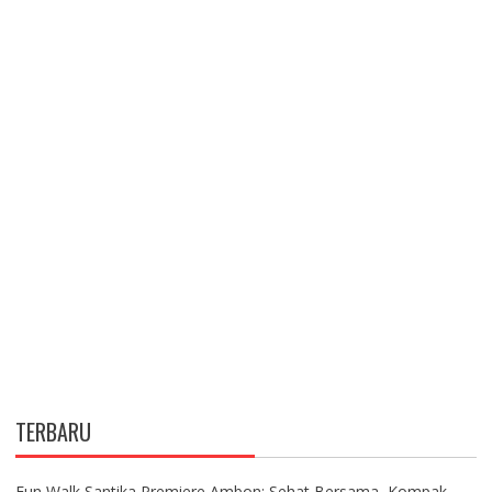
TERBARU
Fun Walk Santika Premiere Ambon: Sehat Bersama, Kompak