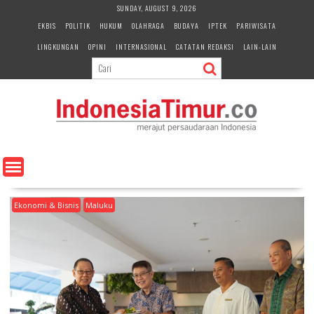
S
SUNDAY, AUGUST 9, 2026
k
EKBIS
POLITIK
HUKUM
OLAHRAGA
BUDAYA
IPTEK
PARIWISATA
i
LINGKUNGAN
OPINI
INTERNASIONAL
CATATAN REDAKSI
LAIN-LAIN
p
t
o
c
o
n
t
e
n
t
Ekonomi & Bisnis
Maluku