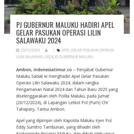
PJ GUBERNUR MALUKU HADIRI APEL
GELAR PASUKAN OPERASI LILIN
SALAWAKU 2024
20/12/2024
APEL GELAR PASUKAN OPERASI
LILIN SALAWAKU 2024
,
PJ GUBERNUR MALUKU
Ambon, indonesiatimur.co
– Penjabat Gubernur
Maluku Sadali Ie menghadiri Apel Gelar Pasukan
Operasi Lilin Salawaku 2024, dalam rangka
Pengamanan Natal 2024 dan Tahun Baru 2025 yang
diselenggarakan oleh Polda Maluku, pada Jumat
(20/12/2024), di Lapangan Letkol Pol (Purn) Chr
Tahapary, Tantui Ambon.
Apel yang dipimpin oleh Kapolda Maluku Irjen Pol.
Eddy Sumitro Tambunan, yang dihadiri oleh
Forkopimda Provinsi Maluku, dan diikuti oleh unsur