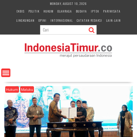
S
MONDAY, AUGUST 10, 2026
k
EKBIS
POLITIK
HUKUM
OLAHRAGA
BUDAYA
IPTEK
PARIWISATA
i
LINGKUNGAN
OPINI
INTERNASIONAL
CATATAN REDAKSI
LAIN-LAIN
p
t
o
c
o
n
t
e
n
t
Hukum
Maluku