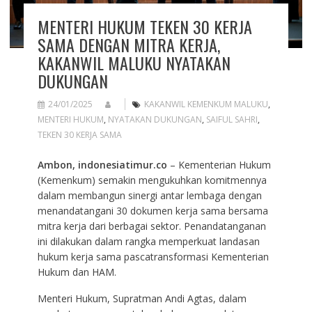
MENTERI HUKUM TEKEN 30 KERJA
SAMA DENGAN MITRA KERJA,
KAKANWIL MALUKU NYATAKAN
DUKUNGAN
24/01/2025
KAKANWIL KEMENKUM MALUKU
,
MENTERI HUKUM
,
NYATAKAN DUKUNGAN
,
SAIFUL SAHRI
,
TEKEN 30 KERJA SAMA
Ambon, indonesiatimur.co
– Kementerian Hukum
(Kemenkum) semakin mengukuhkan komitmennya
dalam membangun sinergi antar lembaga dengan
menandatangani 30 dokumen kerja sama bersama
mitra kerja dari berbagai sektor. Penandatanganan
ini dilakukan dalam rangka memperkuat landasan
hukum kerja sama pascatransformasi Kementerian
Hukum dan HAM.
Menteri Hukum, Supratman Andi Agtas, dalam