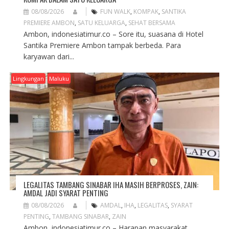
08/08/2026
FUN WALK
,
KOMPAK
,
SANTIKA
PREMIERE AMBON
,
SATU KELUARGA
,
SEHAT BERSAMA
Ambon, indonesiatimur.co – Sore itu, suasana di Hotel
Santika Premiere Ambon tampak berbeda. Para
karyawan dari...
Lingkungan
Maluku
LEGALITAS TAMBANG SINABAR IHA MASIH BERPROSES, ZAIN:
AMDAL JADI SYARAT PENTING
08/08/2026
AMDAL
,
IHA
,
LEGALITAS
,
SYARAT
PENTING
,
TAMBANG SINABAR
,
ZAIN
Ambon, indonesiatimur.co – Harapan masyarakat