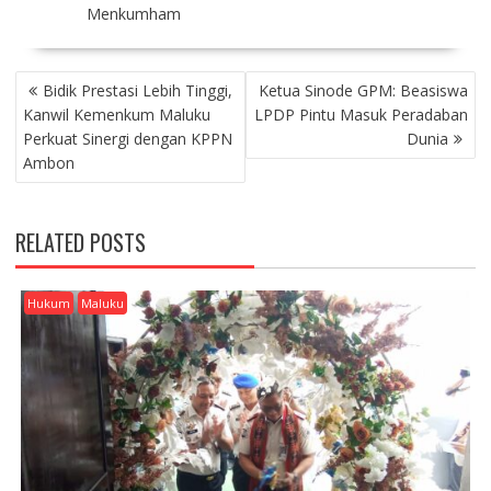
Menkumham
P
Bidik Prestasi Lebih Tinggi,
Ketua Sinode GPM: Beasiswa
O
Kanwil Kemenkum Maluku
LPDP Pintu Masuk Peradaban
S
Perkuat Sinergi dengan KPPN
Dunia
T
Ambon
N
A
V
RELATED POSTS
I
G
A
Hukum
Maluku
T
I
O
N