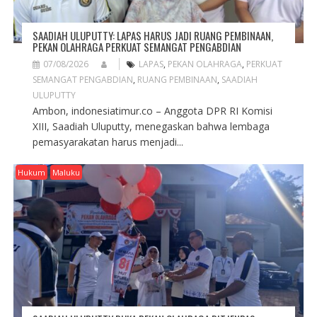
SAADIAH ULUPUTTY: LAPAS HARUS JADI RUANG PEMBINAAN,
PEKAN OLAHRAGA PERKUAT SEMANGAT PENGABDIAN
07/08/2026
LAPAS
,
PEKAN OLAHRAGA
,
PERKUAT
SEMANGAT PENGABDIAN
,
RUANG PEMBINAAN
,
SAADIAH
ULUPUTTY
Ambon, indonesiatimur.co – Anggota DPR RI Komisi
XIII, Saadiah Uluputty, menegaskan bahwa lembaga
pemasyarakatan harus menjadi...
Hukum
Maluku