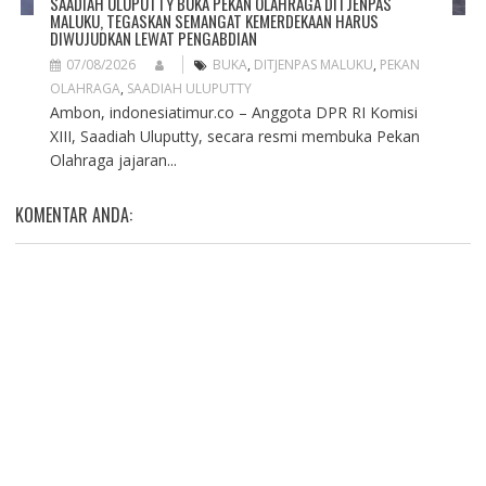
SAADIAH ULUPUTTY BUKA PEKAN OLAHRAGA DITJENPAS
MALUKU, TEGASKAN SEMANGAT KEMERDEKAAN HARUS
DIWUJUDKAN LEWAT PENGABDIAN
07/08/2026
BUKA
,
DITJENPAS MALUKU
,
PEKAN
OLAHRAGA
,
SAADIAH ULUPUTTY
Ambon, indonesiatimur.co – Anggota DPR RI Komisi
XIII, Saadiah Uluputty, secara resmi membuka Pekan
Olahraga jajaran...
KOMENTAR ANDA: