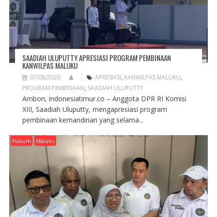
SAADIAH ULUPUTTY APRESIASI PROGRAM PEMBINAAN
KANWILPAS MALUKU
07/08/2026
APRESIASI
,
KANWILPAS MALUKU
,
PROGRAM PEMBINAAN
,
SAADIAH ULUPUTTY
Ambon, indonesiatimur.co – Anggota DPR RI Komisi
XIII, Saadiah Uluputty, mengapresiasi program
pembinaan kemandirian yang selama...
Hukum
Maluku