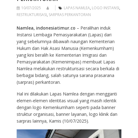
10/07/2025
LAPAS NAMLEA
,
LOGO INSTANSI
,
RESTRUKTURISASI
,
SARPRAS PERKANTORAN
Namlea, indonesiatimur.co
– Peralihan induk
Instansi Lembaga Pemasyarakatan (Lapas) dari
yang sebelumnya dibawah naungan Kementerian
Hukum dan Hak Asasi Manusia (Kemenkumham)
yang kini beralih ke Kementerian Imigrasi dan
Pemasyarakatan (Kemenimipas) membuat Lapas
Namlea melakukan restrukturisasi secara berkala di
berbagai bidang, salah satunya sarana prasarana
(sarpras) perkantoran.
Hal ini dilakukan Lapas Namlea dengan mengganti
elemen-elemen identitas visual yang masih identik
dengan logo Kemenkumham seperti pada banner
struktur organisasi, banner layanan, logo klinik dan
sarpras lainnya, Kamis (10/07/2025).