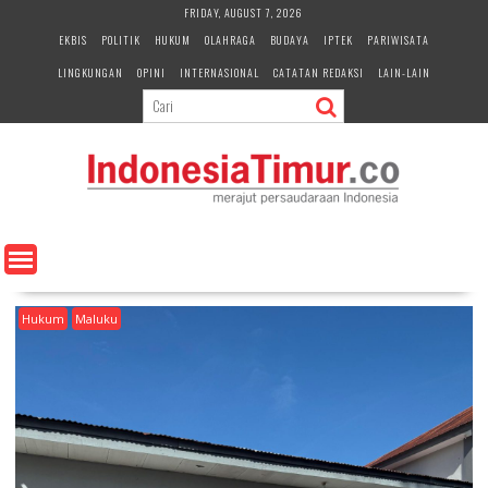
S
FRIDAY, AUGUST 7, 2026
k
EKBIS
POLITIK
HUKUM
OLAHRAGA
BUDAYA
IPTEK
PARIWISATA
i
LINGKUNGAN
OPINI
INTERNASIONAL
CATATAN REDAKSI
LAIN-LAIN
p
t
o
c
o
n
t
e
n
t
Hukum
Maluku