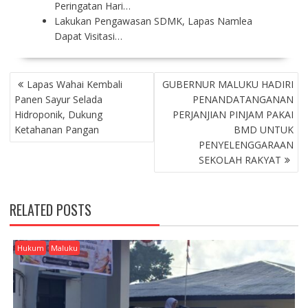
Peringatan Hari…
Lakukan Pengawasan SDMK, Lapas Namlea
Dapat Visitasi…
P
Lapas Wahai Kembali
GUBERNUR MALUKU HADIRI
O
Panen Sayur Selada
PENANDATANGANAN
S
Hidroponik, Dukung
PERJANJIAN PINJAM PAKAI
T
Ketahanan Pangan
BMD UNTUK
N
PENYELENGGARAAN
A
SEKOLAH RAKYAT
V
I
G
RELATED POSTS
A
T
I
Hukum
Maluku
O
N